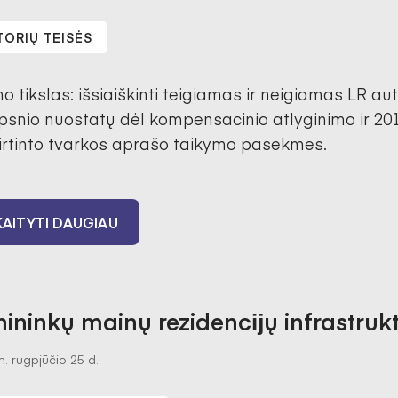
TORIŲ TEISĖS
o tikslas: išsiaiškinti teigiamas ir neigiamas LR auto
ipsnio nuostatų dėl kompensacinio atlyginimo ir 2012
irtinto tvarkos aprašo taikymo pasekmes.
AITYTI DAUGIAU
ininkų mainų rezidencĳų infrastruk
. rugpjūčio 25 d.