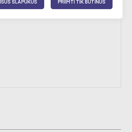
VISUS SLAPUKUS
PRIIMTI TIK BŪTINUS