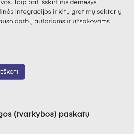
os. Taip pat išskirtinis dėmesys 
inės integracijos ir kitų gretimų sektorių 
iklauso darbų autoriams ir užsakovams.
IEŠKOTI
gos (tvarkybos) paskatų