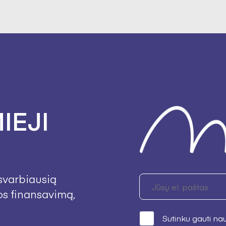
IEJI
svarbiausią
os finansavimą,
Sutinku gauti na