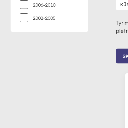
2006-2010
KŪ
2002-2005
Tyri
plėt
SK