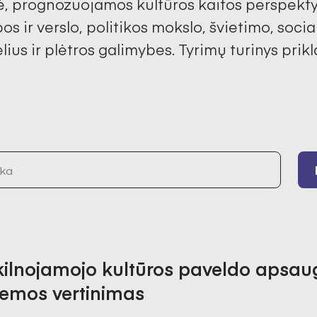
lė, prognozuojamos kultūros kaitos perspektyv
s ir verslo, politikos mokslo, švietimo, social
elius ir plėtros galimybes. Tyrimų turinys pr
ilnojamojo kultūros paveldo apsau
temos vertinimas