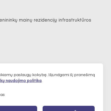
menininkų mainų rezidencijų infrastruktūros
teikiamų paslaugų kokybę. Išjundgami šį pranešimą
kų naudojimo politika
.
2
as