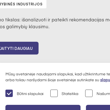
RYBINĖS INDUSTRIJOS
mo tikslas: išanalizuoti ir pateikti rekomendacijas 
ros galimybių klausimu.
AITYTI DAUGIAU
Mūsų svetainėje naudojami slapukai, kad užtikrintume 
arba toliau naršydami šioje svetainėje sutinkate su
slapu
1
Būtini slapukai
Statistika
Našum