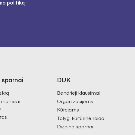
mo politiką
 sparnai
DUK
ektą
Bendrieji klausimai
 įmonės ir
Organizacijoms
i
Kūrėjams
tas
Tolygi kultūrinė raida
Dizaino sparnai