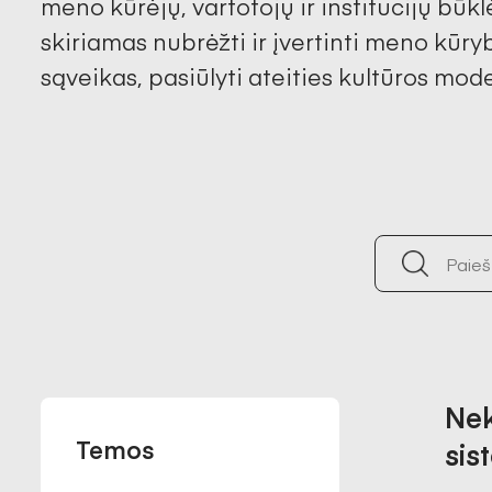
meno kūrėjų, vartotojų ir institucijų būk
skiriamas nubrėžti ir įvertinti meno kūrybo
sąveikas, pasiūlyti ateities kultūros mod
Nek
Temos
sis