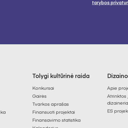
tarybos privatu
Tolygi kultūrinė raida
Dizaino
Konkursai
Apie proj
Gairės
Atrinktos
dizaineria
Tvarkos aprašas
ES projek
ika
Finansuoti projektai
Finansavimo statistika
Kalendorius