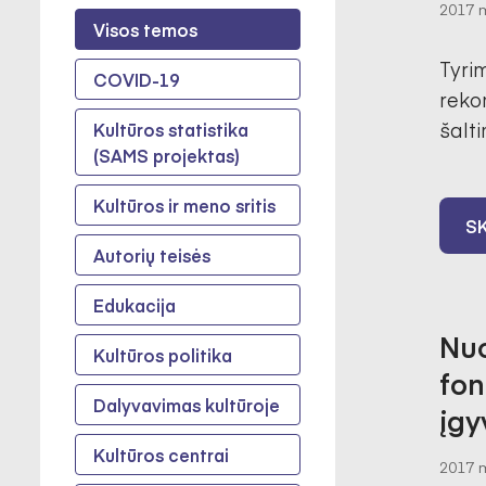
2017 m
Visos temos
Tyrim
COVID-19
reko
šalti
Kultūros statistika
(SAMS projektas)
Kultūros ir meno sritis
SK
Autorių teisės
Edukacija
Nuo
Kultūros politika
fon
Dalyvavimas kultūroje
įgy
Kultūros centrai
2017 m