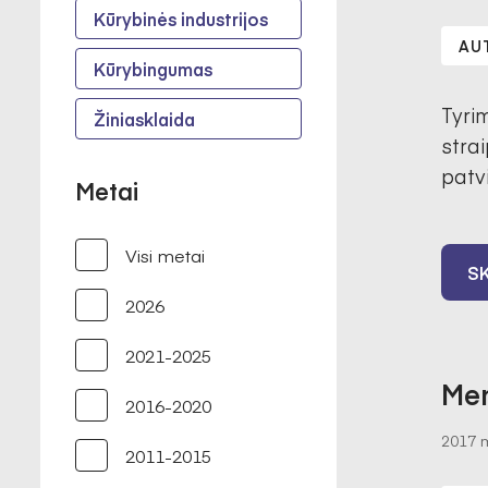
Kūrybinės industrijos
AU
Kūrybingumas
Tyrim
Žiniasklaida
stra
patv
Metai
Visi metai
SK
2026
2021-2025
Men
2016-2020
2017 m
2011-2015