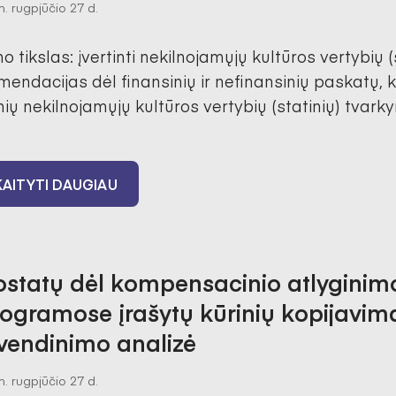
. rugpjūčio 27 d.
o tikslas: įvertinti nekilnojamųjų kultūros vertybių (
mendacijas dėl finansinių ir nefinansinių paskatų, ku
nių nekilnojamųjų kultūros vertybių (statinių) tvark
AITYTI DAUGIAU
statų dėl kompensacinio atlyginimo
ogramose įrašytų kūrinių kopijavimą
vendinimo analizė
. rugpjūčio 27 d.