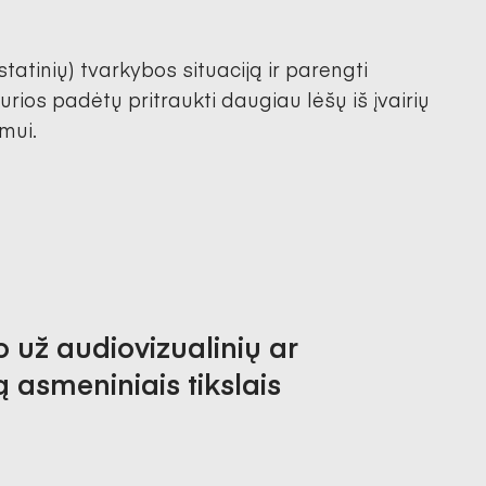
statinių) tvarkybos situaciją ir parengti
rios padėtų pritraukti daugiau lėšų iš įvairių
ymui.
 už audiovizualinių ar
 asmeniniais tikslais