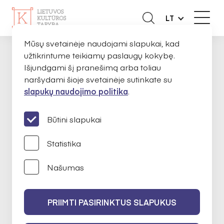
LT
Mūsų svetainėje naudojami slapukai, kad
užtikrintume teikiamų paslaugų kokybę.
APIE MUS
ATASKAITOS VISUOMENEI
20
PAGRINDINIS
Išjundgami šį pranešimą arba toliau
naršydami šioje svetainėje sutinkate su
slapukų naudojimo politika
.
2015 M. ATASKAITA
VISUOMENEI
Būtini slapukai
Statistika
Našumas
PRIIMTI PASIRINKTUS SLAPUKUS