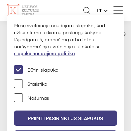
LT
Mūsų svetainėje naudojami slapukai, kad
užtikrintume teikiamų paslaugų kokybę.
APIE MUS
EKSPERTAI
ASTA VOLUNGĖ
PAGRINDINIS
Išjundgami šį pranešimą arba toliau
naršydami šioje svetainėje sutinkate su
slapukų naudojimo politika
.
Asta Volungė
Būtini slapukai
Statistika
Atskirties mažinimas kultūros
Našumas
praktikomis
PRIIMTI PASIRINKTUS SLAPUKUS
2024-02-14 iki 2026-02-14