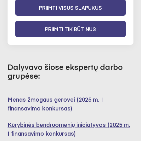
PRIIMTI VISUS SLAPUKUS
Atskirties mažinimas kultūros
praktikomis
PRIIMTI TIK BŪTINUS
2022-02-10 iki 2024-02-10
Dalyvavo šiose ekspertų darbo
grupėse:
Menas žmogaus gerovei (2025 m. I
finansavimo konkursas)
Kūrybinės bendruomenių iniciatyvos (2025 m.
I finansavimo konkursas)