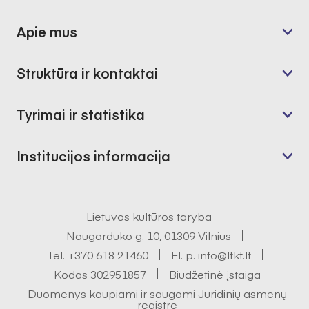
Apie mus
Struktūra ir kontaktai
Tyrimai ir statistika
Institucijos informacija
Lietuvos kultūros taryba
Naugarduko g. 10, 01309 Vilnius
Tel.
+370 618 21460
El. p.
info@ltkt.lt
Kodas 302951857
Biudžetinė įstaiga
Duomenys kaupiami ir saugomi Juridinių asmenų
registre