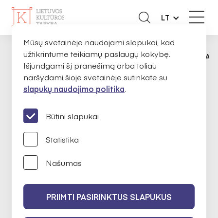
LT
Mūsų svetainėje naudojami slapukai, kad
užtikrintume teikiamų paslaugų kokybę.
APIE MUS
EKSPERTAI
DOMANTAS RAZ
PAGRINDINIS
Išjundgami šį pranešimą arba toliau
naršydami šioje svetainėje sutinkate su
slapukų naudojimo politika
.
Domantas Razauskas
Būtini slapukai
Statistika
Alternatyvioji muzika
Našumas
2024-02-14 iki 2026-02-14
PRIIMTI PASIRINKTUS SLAPUKUS