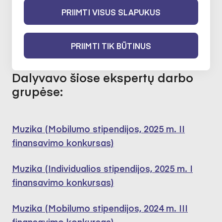
Alternatyvioji muzika
PRIIMTI VISUS SLAPUKUS
2021-06-21 iki 2023-06-21
PRIIMTI TIK BŪTINUS
Dalyvavo šiose ekspertų darbo
grupėse:
Muzika (Mobilumo stipendijos, 2025 m. II
finansavimo konkursas)
Muzika (Individualios stipendijos, 2025 m. I
finansavimo konkursas)
Muzika (Mobilumo stipendijos, 2024 m. III
finansavimo konkursas)