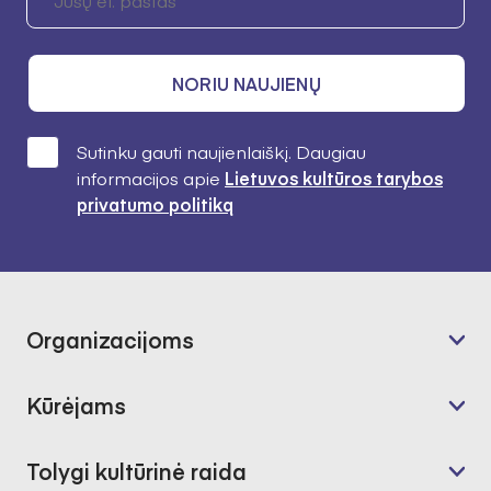
NORIU NAUJIENŲ
Sutinku gauti naujienlaiškį. Daugiau
informacijos apie
Lietuvos kultūros tarybos
privatumo politiką
Organizacijoms
Kūrėjams
Tolygi kultūrinė raida