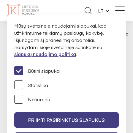
LT
Mūsų svetainėje naudojami slapukai, kad
užtikrintume teikiamų paslaugų kokybę.
APIE MUS
EKSPERTAI
MARTYNA GUDAI
PAGRINDINIS
Išjundgami šį pranešimą arba toliau
naršydami šioje svetainėje sutinkate su
slapukų naudojimo politika
.
Martyna Gudaitė-
Gulbinienė
Būtini slapukai
Statistika
Našumas
Autorių teisių ir gretutinių teisių
apsauga
PRIIMTI PASIRINKTUS SLAPUKUS