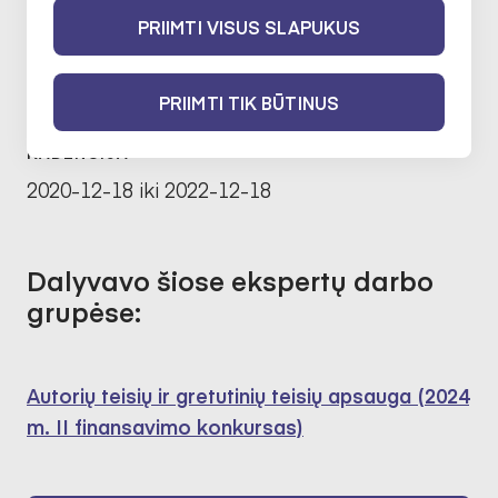
2024-02-14 iki 2026-02-14
PRIIMTI VISUS SLAPUKUS
Autorių teisių ir gretutinių teisių
PRIIMTI TIK BŪTINUS
apsauga
2020-12-18 iki 2022-12-18
Dalyvavo šiose ekspertų darbo
grupėse:
Autorių teisių ir gretutinių teisių apsauga (2024
m. II finansavimo konkursas)