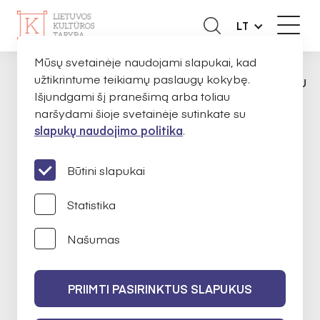
LT
Mūsų svetainėje naudojami slapukai, kad
užtikrintume teikiamų paslaugų kokybę.
APIE MUS
EKSPERTAI
MINDAUGAS URB
PAGRINDINIS
Išjundgami šį pranešimą arba toliau
naršydami šioje svetainėje sutinkate su
slapukų naudojimo politika
.
Mindaugas Urbaitis
Būtini slapukai
Statistika
Muzika
Našumas
2022-02-10 iki 2024-02-10
PRIIMTI PASIRINKTUS SLAPUKUS