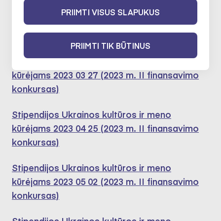
Dalyvavo šiose ekspertų darbo
PRIIMTI VISUS SLAPUKUS
grupėse:
PRIIMTI TIK BŪTINUS
Stipendijos Ukrainos kultūros ir meno
kūrėjams 2023 03 27 (2023 m. II finansavimo
konkursas)
Stipendijos Ukrainos kultūros ir meno
kūrėjams 2023 04 25 (2023 m. II finansavimo
konkursas)
Stipendijos Ukrainos kultūros ir meno
kūrėjams 2023 05 02 (2023 m. II finansavimo
konkursas)
Stipendijos Ukrainos kultūros ir meno