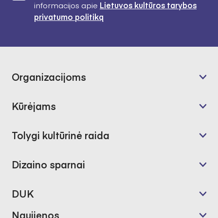
informacijos apie
Lietuvos kultūros tarybos
privatumo politiką
Organizacijoms
Kūrėjams
Tolygi kultūrinė raida
Dizaino sparnai
DUK
Naujienos