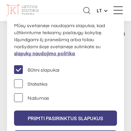
LT
Mūsų svetainėje naudojami slapukai, kad
užtikrintume teikiamų paslaugų kokybę.
APIE MUS
EKSPERTAI
MONIKA GIMBUT
PAGRINDINIS
Išjundgami šį pranešimą arba toliau
naršydami šioje svetainėje sutinkate su
slapukų naudojimo politika
.
Monika Gimbutaitė
Būtini slapukai
Statistika
Kultūros vadyba
Našumas
2023-09-25 iki 2025-09-25
PRIIMTI PASIRINKTUS SLAPUKUS