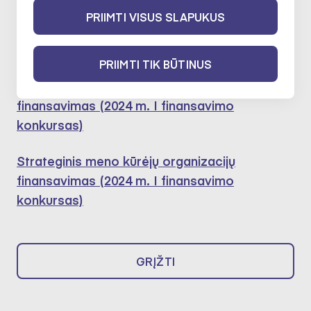
Dalyvavo šiose ekspertų darbo
PRIIMTI VISUS SLAPUKUS
grupėse:
PRIIMTI TIK BŪTINUS
Strateginis meno kūrėjų organizacijų
finansavimas (2024 m. I finansavimo
konkursas)
Strateginis meno kūrėjų organizacijų
finansavimas (2024 m. I finansavimo
konkursas)
GRĮŽTI