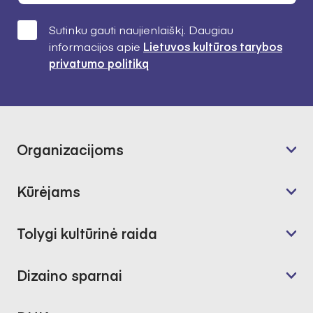
Sutinku gauti naujienlaiškį. Daugiau
informacijos apie
Lietuvos kultūros tarybos
privatumo politiką
Organizacijoms
Kūrėjams
Tolygi kultūrinė raida
Dizaino sparnai