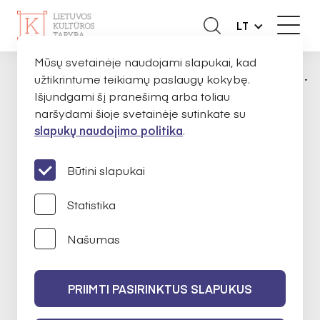
LT
Mūsų svetainėje naudojami slapukai, kad
užtikrintume teikiamų paslaugų kokybę.
APIE MUS
EKSPERTAI
PAULA MICKUTĖ
PAGRINDINIS
Išjundgami šį pranešimą arba toliau
naršydami šioje svetainėje sutinkate su
slapukų naudojimo politika
.
Paula Mickutė
Būtini slapukai
Statistika
Kūrybinės industrijos
Našumas
2023-09-25 iki 2025-09-25
PRIIMTI PASIRINKTUS SLAPUKUS