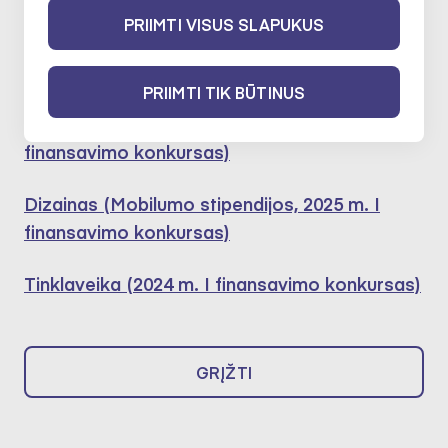
Dalyvavo šiose ekspertų darbo
PRIIMTI VISUS SLAPUKUS
grupėse:
PRIIMTI TIK BŪTINUS
Architektūra (Mobilumo stipendijos, 2025 m. I
finansavimo konkursas)
Dizainas (Mobilumo stipendijos, 2025 m. I
finansavimo konkursas)
Tinklaveika (2024 m. I finansavimo konkursas)
GRĮŽTI