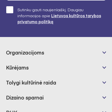
Sutinku gauti naujienlaiškį. Daugiau
informacijos apie
Lietuvos kultūros tarybos
privatumo politiką
Organizacijoms
Kūrėjams
Tolygi kultūrinė raida
Dizaino sparnai