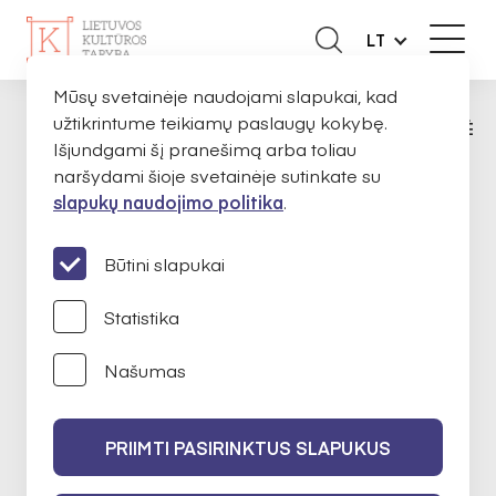
LT
Mūsų svetainėje naudojami slapukai, kad
užtikrintume teikiamų paslaugų kokybę.
APIE MUS
EKSPERTAI
RŪTA GAVĖNĖ
PAGRINDINIS
Išjundgami šį pranešimą arba toliau
naršydami šioje svetainėje sutinkate su
slapukų naudojimo politika
.
Rūta Gavėnė
Būtini slapukai
Statistika
Bibliotekininkystė
Našumas
2022-02-10 iki 2024-02-10
PRIIMTI PASIRINKTUS SLAPUKUS