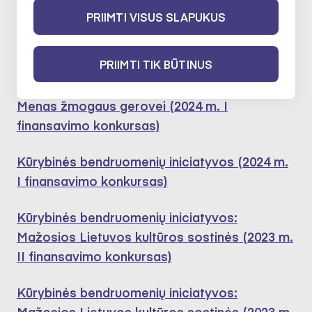
PRIIMTI VISUS SLAPUKUS
Dalyvavo šiose ekspertų darbo
grupėse:
PRIIMTI TIK BŪTINUS
Menas žmogaus gerovei (2024 m. I
finansavimo konkursas)
Kūrybinės bendruomenių iniciatyvos (2024 m.
I finansavimo konkursas)
Kūrybinės bendruomenių iniciatyvos:
Mažosios Lietuvos kultūros sostinės (2023 m.
II finansavimo konkursas)
Kūrybinės bendruomenių iniciatyvos:
Mažosios Lietuvos kultūros sostinės (2023 m.