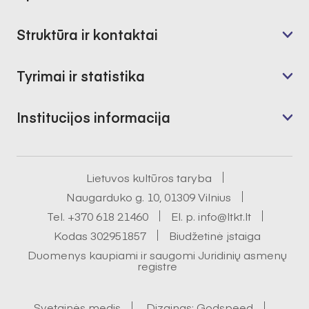
Struktūra ir kontaktai
Tyrimai ir statistika
Institucijos informacija
Lietuvos kultūros taryba
Naugarduko g. 10, 01309 Vilnius
Tel.
+370 618 21460
El. p.
info@ltkt.lt
Kodas 302951857
Biudžetinė įstaiga
Duomenys kaupiami ir saugomi Juridinių asmenų
registre
Svetainės medis
Dizainas:
Godspeed