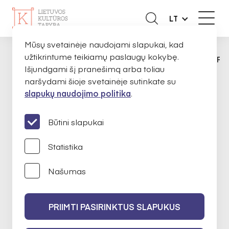
LT
Mūsų svetainėje naudojami slapukai, kad
užtikrintume teikiamų paslaugų kokybę.
APIE MUS
EKSPERTAI
ANDREA GRIFFA
PAGRINDINIS
Išjundgami šį pranešimą arba toliau
naršydami šioje svetainėje sutinkate su
slapukų naudojimo politika
.
Andrea Griffante
Būtini slapukai
Statistika
Istorija
Našumas
2022-02-10 iki 2024-02-10
PRIIMTI PASIRINKTUS SLAPUKUS