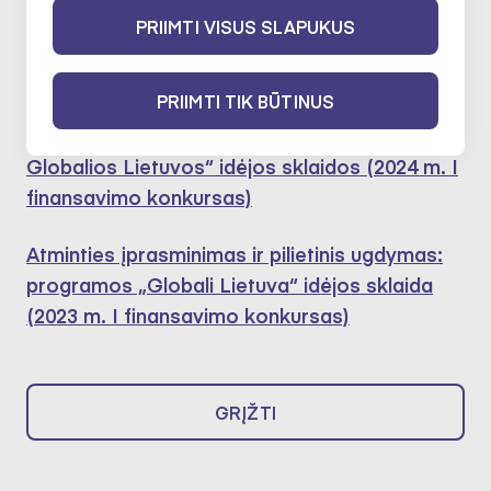
Dalyvavo šiose ekspertų darbo
PRIIMTI VISUS SLAPUKUS
grupėse:
PRIIMTI TIK BŪTINUS
Atminties įprasminimas ir pilietinis ugdymas:
Globalios Lietuvos“ idėjos sklaidos (2024 m. I
finansavimo konkursas)
Atminties įprasminimas ir pilietinis ugdymas:
programos „Globali Lietuva“ idėjos sklaida
(2023 m. I finansavimo konkursas)
GRĮŽTI