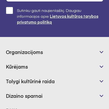
Sutinku gauti naujienlaiškį. Daugiau
informacijos apie
Lietuvos kultūros tarybos
privatumo politiką
Organizacijoms
Kūrėjams
Tolygi kultūrinė raida
Dizaino sparnai