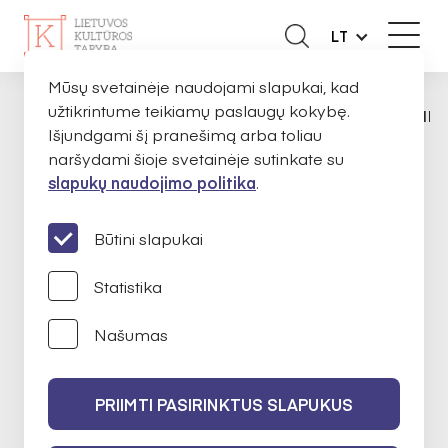
LT
Mūsų svetainėje naudojami slapukai, kad
užtikrintume teikiamų paslaugų kokybę.
APIE MUS
EKSPERTAI
ANDRIUS KATIN
PAGRINDINIS
Išjundgami šį pranešimą arba toliau
naršydami šioje svetainėje sutinkate su
slapukų naudojimo politika
.
Andrius Katinas
Būtini slapukai
Statistika
Autorių teisių ir gretutinių teisių
Našumas
apsauga
PRIIMTI PASIRINKTUS SLAPUKUS
2026-01-20 iki 2028-01-20