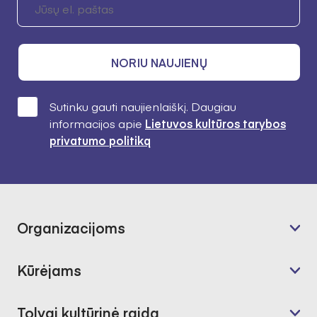
NORIU NAUJIENŲ
Sutinku gauti naujienlaiškį. Daugiau
informacijos apie
Lietuvos kultūros tarybos
privatumo politiką
Organizacijoms
Kūrėjams
Tolygi kultūrinė raida