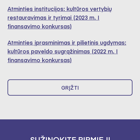
Atminties institucijos: kultūros vertybių
restauravimas ir tyrimai (2023 m. I
finansavimo konkursas)
Atminties įprasminimas ir pilietinis ugdymas:
kultūros paveldo sugrąžinimas (2022 m. I
finansavimo konkursas)
GRĮŽTI
SUŽINOKITE PIRMIEJI