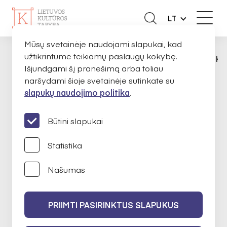
LT
Mūsų svetainėje naudojami slapukai, kad
užtikrintume teikiamų paslaugų kokybę.
APIE MUS
EKSPERTAI
DARIUS BUJOKA
PAGRINDINIS
Išjundgami šį pranešimą arba toliau
naršydami šioje svetainėje sutinkate su
slapukų naudojimo politika
.
Darius Bujokas
Būtini slapukai
Statistika
Kultūros paveldas
Našumas
2024-02-14 iki 2026-02-14
PRIIMTI PASIRINKTUS SLAPUKUS