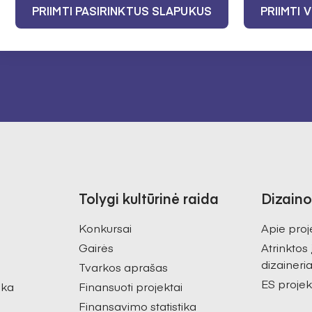
Sutinku gauti na
PRIIMTI PASIRINKTUS SLAPUKUS
PRIIMTI 
tarybos privatu
Tolygi kultūrinė raida
Dizaino
Konkursai
Apie proj
Gairės
Atrinktos
dizaineria
Tvarkos aprašas
ES projek
ika
Finansuoti projektai
Finansavimo statistika