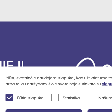
IEJI
Mūsų svetainėje naudojami slapukai, kad užtikrintume 
arba toliau naršydami šioje svetainėje sutinkate su
slapu
svarbiausią
Būtini slapukai
Statistika
Našum
os finansavimą,