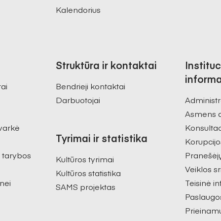
Kalendorius
Struktūra ir kontaktai
Instituc
informa
tai
Bendrieji kontaktai
Darbuotojai
Administr
Asmens 
varkė
Konsultac
Tyrimai ir statistika
Korupcijo
s tarybos
Pranešėj
Kultūros tyrimai
Veiklos sr
Kultūros statistika
nei
Teisinė i
SAMS projektas
Paslaugo
Prieinam