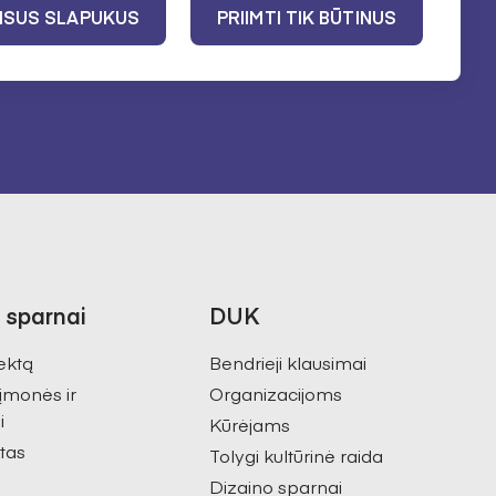
ujienlaiškį. Daugiau informacijos apie
Lietuvos kultūros
VISUS SLAPUKUS
PRIIMTI TIK BŪTINUS
mo politiką
 sparnai
DUK
ektą
Bendrieji klausimai
 įmonės ir
Organizacijoms
i
Kūrėjams
tas
Tolygi kultūrinė raida
Dizaino sparnai