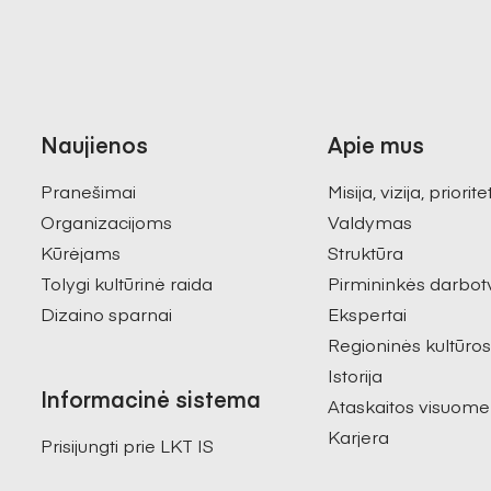
Naujienos
Apie mus
Pranešimai
Misija, vizija, priorite
Organizacijoms
Valdymas
Kūrėjams
Struktūra
Tolygi kultūrinė raida
Pirmininkės darbot
Dizaino sparnai
Ekspertai
Regioninės kultūro
Istorija
Informacinė sistema
Ataskaitos visuome
Karjera
Prisijungti prie LKT IS