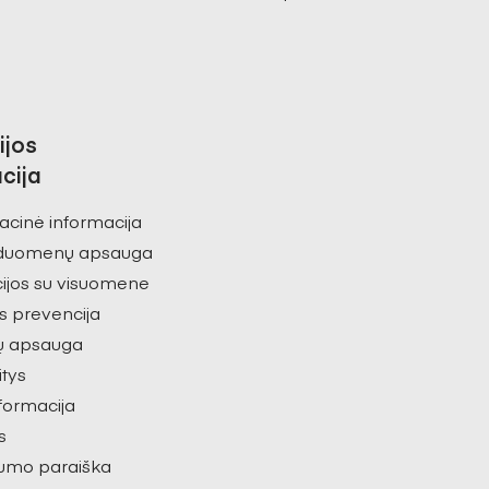
ijos
cija
acinė informacija
duomenų apsauga
ijos su visuomene
s prevencija
ų apsauga
itys
nformacija
s
umo paraiška