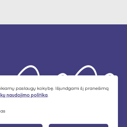
teikiamų paslaugų kokybę. Išjundgami šį pranešimą
kų naudojimo politika
.
as
NORIU NAUJIENŲ