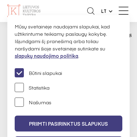
LT
Mūsų svetainėje naudojami slapukai, kad
užtikrintume teikiamų paslaugų kokybę.
APIE MUS
EKSPERTAI
RAMŪNAS GERBU
PAGRINDINIS
Išjundgami šį pranešimą arba toliau
naršydami šioje svetainėje sutinkate su
slapukų naudojimo politika
.
Ramūnas Gerbutavičius
Būtini slapukai
Statistika
Literatūra
Našumas
2024-02-14 iki 2026-02-14
PRIIMTI PASIRINKTUS SLAPUKUS