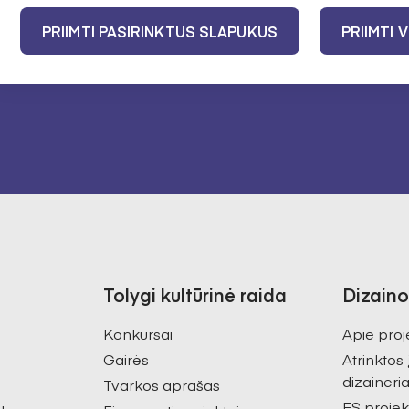
PRIIMTI PASIRINKTUS SLAPUKUS
PRIIMTI 
Sutinku gauti na
tarybos privatu
Tolygi kultūrinė raida
Dizaino
Konkursai
Apie proj
Gairės
Atrinktos
dizaineria
Tvarkos aprašas
ES projek