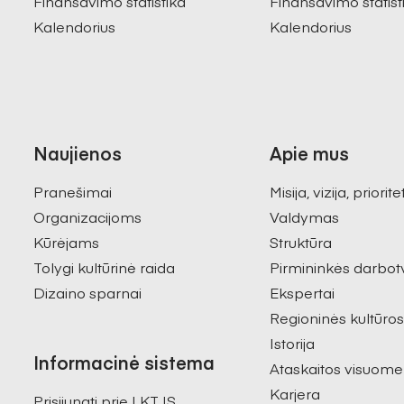
Finansavimo statistika
Finansavimo statist
Kalendorius
Kalendorius
Naujienos
Apie mus
Pranešimai
Misija, vizija, priorite
Organizacijoms
Valdymas
Kūrėjams
Struktūra
Tolygi kultūrinė raida
Pirmininkės darbot
Dizaino sparnai
Ekspertai
Regioninės kultūro
Istorija
Informacinė sistema
Ataskaitos visuome
Karjera
Prisijungti prie LKT IS