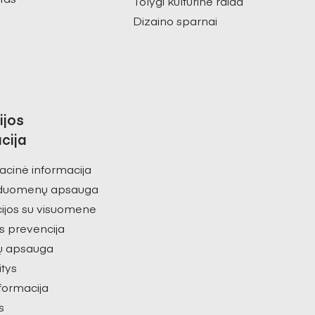
Tolygi kultūrinė raida
Dizaino sparnai
ijos
cija
acinė informacija
duomenų apsauga
ijos su visuomene
s prevencija
ų apsauga
itys
nformacija
s