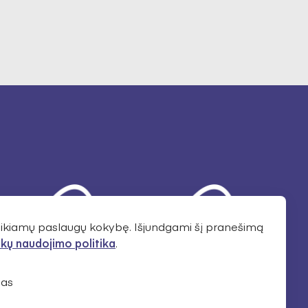
teikiamų paslaugų kokybę. Išjundgami šį pranešimą
kų naudojimo politika
.
as
NORIU NAUJIENŲ