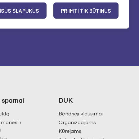
VISUS SLAPUKUS
PRIIMTI TIK BŪTINUS
ujienlaiškį. Daugiau informacijos apie
Lietuvos kultūros
mo politiką
 sparnai
DUK
ektą
Bendrieji klausimai
 įmonės ir
Organizacijoms
i
Kūrėjams
tas