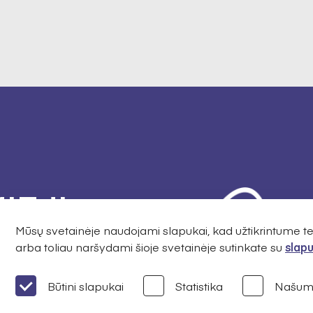
IEJI
Mūsų svetainėje naudojami slapukai, kad užtikrintume 
arba toliau naršydami šioje svetainėje sutinkate su
slapu
Būtini slapukai
Statistika
Našum
svarbiausią
os finansavimą,