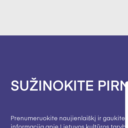
SUŽINOKITE PIRM
Prenumeruokite naujienlaiškį ir gaukite 
informaciją apie Lietuvos kultūros taryb