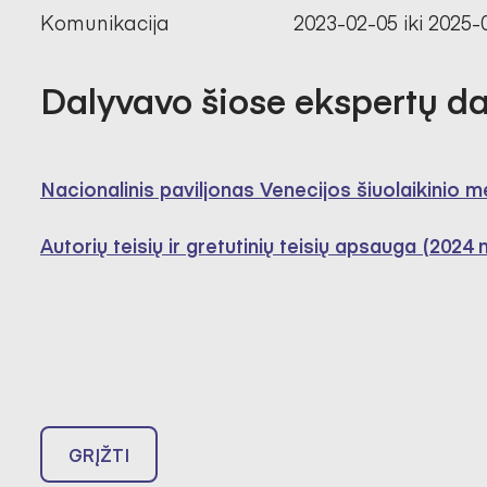
Komunikacija
2023-02-05 iki 2025-
Dalyvavo šiose ekspertų d
Nacionalinis paviljonas Venecijos šiuolaikinio 
Autorių teisių ir gretutinių teisių apsauga (2024
GRĮŽTI