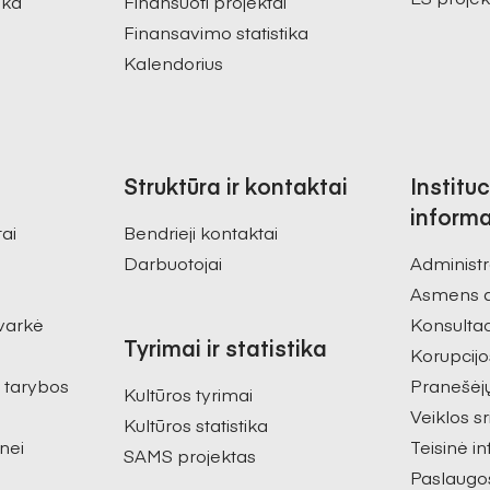
ika
Finansuoti projektai
Finansavimo statistika
Kalendorius
Struktūra ir kontaktai
Instituc
informa
tai
Bendrieji kontaktai
Darbuotojai
Administr
Asmens 
varkė
Konsultac
Tyrimai ir statistika
Korupcijo
s tarybos
Pranešėj
Kultūros tyrimai
Veiklos sr
Kultūros statistika
nei
Teisinė i
SAMS projektas
Paslaugo