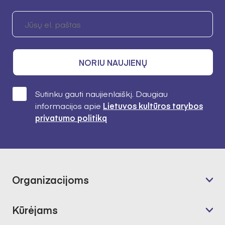
NORIU NAUJIENŲ
Sutinku gauti naujienlaiškį. Daugiau
informacijos apie
Lietuvos kultūros tarybos
privatumo politiką
Organizacijoms
Kūrėjams