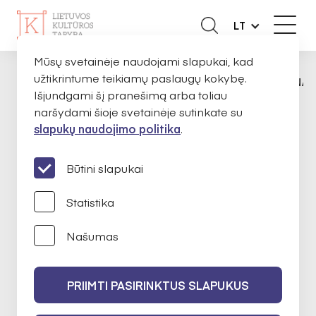
LT
Mūsų svetainėje naudojami slapukai, kad
užtikrintume teikiamų paslaugų kokybę.
APIE MUS
EKSPERTAI
VAIDA ALMONAI
PAGRINDINIS
Išjundgami šį pranešimą arba toliau
naršydami šioje svetainėje sutinkate su
slapukų naudojimo politika
.
Vaida Almonaitytė
Navickienė
Būtini slapukai
Statistika
Našumas
Architektūra ir urbanistika
PRIIMTI PASIRINKTUS SLAPUKUS
2024-02-14 iki 2026-02-14