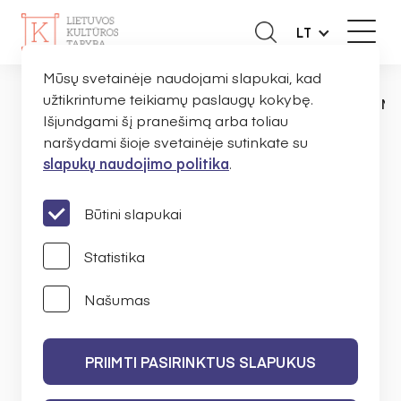
LT
Mūsų svetainėje naudojami slapukai, kad
užtikrintume teikiamų paslaugų kokybę.
DUK
ORGANIZACIJOMS
KAIP PARENG
PAGRINDINIS
Išjundgami šį pranešimą arba toliau
naršydami šioje svetainėje sutinkate su
slapukų naudojimo politika
.
Kaip parengti prieinamą
skaitmeninį tekstinį
Būtini slapukai
leidinį?
Statistika
Našumas
Lietuvos kultūros tarybos
administruojamomis lėšomis finansuojamų
PRIIMTI PASIRINKTUS SLAPUKUS
projektų teikimo gairės nurodo, kad
finansuoti skaitmeniniai tekstiniai leidiniai