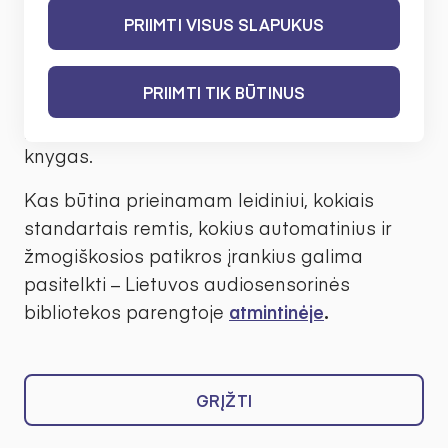
privalo atitikti Lietuvos Respublikos gaminių
PRIIMTI VISUS SLAPUKUS
ir paslaugų prieinamumo reikalavimų
įstatymo nuostatas, kuriomis el. knygų
PRIIMTI TIK BŪTINUS
leidėjai įpareigojami į rinką išleisti tik
prieinamumo reikalavimus atitinkančias el.
knygas.
Kas būtina prieinamam leidiniui, kokiais
standartais remtis, kokius automatinius ir
žmogiškosios patikros įrankius galima
pasitelkti – Lietuvos audiosensorinės
bibliotekos parengtoje
atmintinėje
.
GRĮŽTI