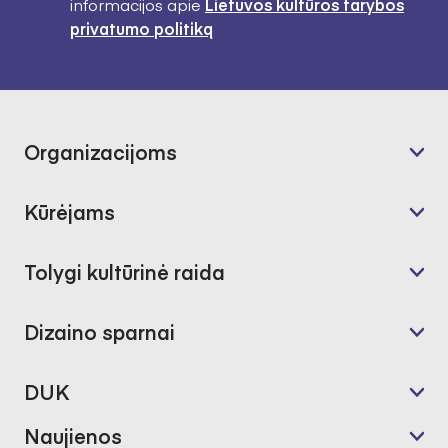
informacijos apie
Lietuvos kultūros tarybos
privatumo politiką
Organizacijoms
Kūrėjams
Tolygi kultūrinė raida
Dizaino sparnai
DUK
Naujienos