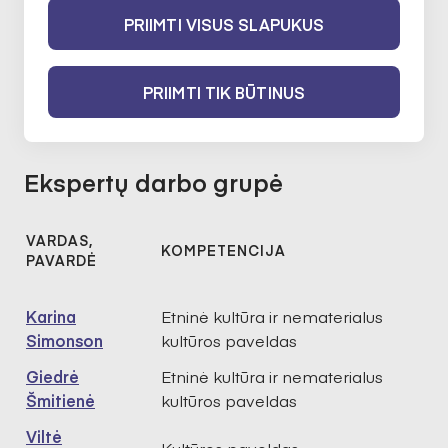
Stipendija skirta skatinti tarptautinį
PRIIMTI VISUS SLAPUKUS
bendradarbiavimą, partnerystes, tobulinti
meistriškumą ir (ar) dalyvauti rezidencijose ir
PRIIMTI TIK BŪTINUS
(ar) kituose renginiuose ar veiklose užsienyje.
Ekspertų darbo grupė
VARDAS,
KOMPETENCIJA
PAVARDĖ
Karina
Etninė kultūra ir nematerialus
Simonson
kultūros paveldas
Giedrė
Etninė kultūra ir nematerialus
Šmitienė
kultūros paveldas
Viltė