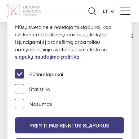
LT
Mūsų svetainėje naudojami slapukai, kad
užtikrintume teikiamų paslaugų kokybę.
KŪRĖJAMS
SKIRTOS STIPENDIJOS
ET
PAGRINDINIS
Išjundgami šį pranešimą arba toliau
naršydami šioje svetainėje sutinkate su
slapukų naudojimo politika
.
MOBILUMO STIPENDIJOS
Būtini slapukai
ETNINĖ KULTŪRA
Statistika
Našumas
2023
III finansavimo konkursas
Apie
PRIIMTI PASIRINKTUS SLAPUKUS