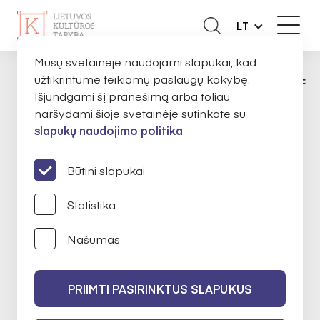
LT
Mūsų svetainėje naudojami slapukai, kad
užtikrintume teikiamų paslaugų kokybę.
KŪRĖJAMS
SKIRTOS STIPENDIJOS
FO
PAGRINDINIS
Išjundgami šį pranešimą arba toliau
naršydami šioje svetainėje sutinkate su
slapukų naudojimo politika
.
MOBILUMO STIPENDIJOS
Būtini slapukai
FOTOGRAFIJA
Statistika
Našumas
2024
II finansavimo konkursas
Apie
PRIIMTI PASIRINKTUS SLAPUKUS