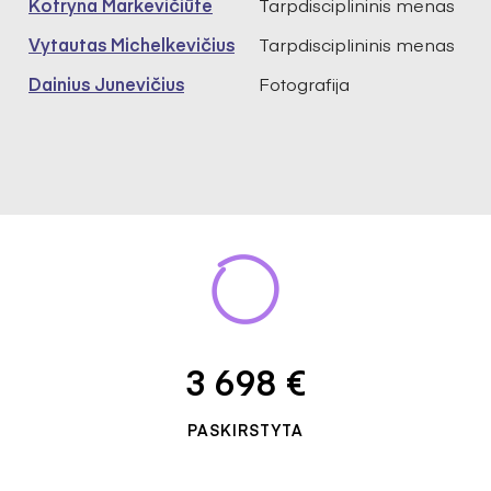
Kotryna Markevičiūtė
Tarpdisciplininis menas
Vytautas Michelkevičius
Tarpdisciplininis menas
Dainius Junevičius
Fotografija
3 698 €
PASKIRSTYTA