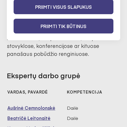
Stipendija skirta veikloms užsienyje, t. y.
PRIIMTI VISUS SLAPUKUS
skatinti tarptautinį bendradarbiavimą,
partnerystes, tobulinti meistriškumą,
PRIIMTI TIK BŪTINUS
dalyvauti rezidencijose, stažuotėse,
konkursuose, simpoziumuose, kūrybinėse
stovyklose, konferencijose ar kituose
panašaus pobūdžio renginiuose.
Ekspertų darbo grupė
VARDAS, PAVARDĖ
KOMPETENCIJA
Aušrinė Cemnolonskė
Dailė
Beatričė Leitonaitė
Dailė