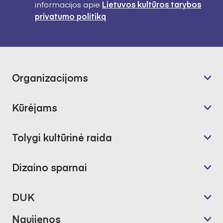
informacijos apie
Lietuvos kultūros tarybos
privatumo politiką
Organizacijoms
Kūrėjams
Tolygi kultūrinė raida
Dizaino sparnai
DUK
Naujienos