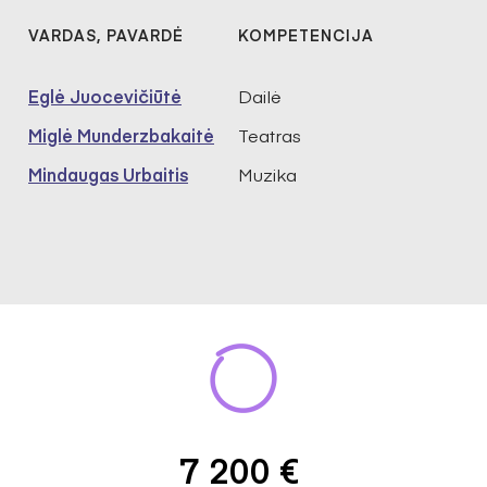
VARDAS, PAVARDĖ
KOMPETENCIJA
Eglė Juocevičiūtė
Dailė
Miglė Munderzbakaitė
Teatras
Mindaugas Urbaitis
Muzika
7 200 €