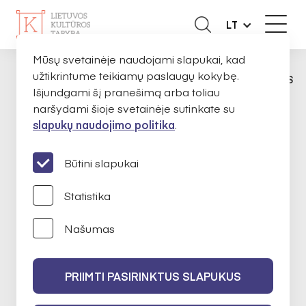
LT
Mūsų svetainėje naudojami slapukai, kad
užtikrintume teikiamų paslaugų kokybę.
KŪRĖJAMS
SKIRTOS STIPENDIJOS
STI
PAGRINDINIS
Išjundgami šį pranešimą arba toliau
naršydami šioje svetainėje sutinkate su
slapukų naudojimo politika
.
STIPENDIJOS UKRAINOS KULTŪROS IR MENO
KŪRĖJAMS
Būtini slapukai
STIPENDIJOS UKRAINOS
Statistika
KULTŪROS IR MENO
Našumas
KŪRĖJAMS 2023 10 03
PRIIMTI PASIRINKTUS SLAPUKUS
2023
II finansavimo konkursas