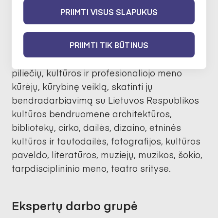
PRIIMTI VISUS SLAPUKUS
Apie
PRIIMTI TIK BŪTINUS
Stipendijų tikslas yra palaikyti Ukrainos
piliečių, kultūros ir profesionaliojo meno
kūrėjų, kūrybinę veiklą, skatinti jų
bendradarbiavimą su Lietuvos Respublikos
kultūros bendruomene architektūros,
bibliotekų, cirko, dailės, dizaino, etninės
kultūros ir tautodailės, fotografijos, kultūros
paveldo, literatūros, muziejų, muzikos, šokio,
tarpdisciplininio meno, teatro srityse.
Ekspertų darbo grupė