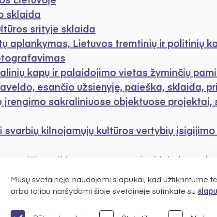
o sklaida
ltūros srityje sklaida
ų aplankymas, Lietuvos tremtinių ir politinių ka
fotografavimas
ų kalinių kapų ir palaidojimo vietas žyminčių pa
aveldo, esančio užsienyje, paieška, sklaida, pr
įrengimo sakraliniuose objektuose projektai, si
ai svarbių kilnojamųjų kultūros vertybių įsigijimo
e paraiškų teikimo procesą rasite kiekvienos k
į jus dominančios programos kuratorių (kontaktu
Mūsų svetainėje naudojami slapukai, kad užtikrintume 
arba toliau naršydami šioje svetainėje sutinkate su
slapu