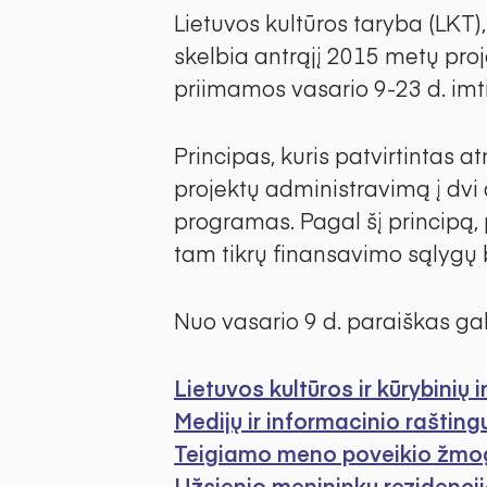
Lietuvos kultūros taryba (LKT
skelbia antrąjį 2015 metų pro
priimamos vasario 9-23 d. imti
Principas, kuris patvirtintas 
projektų administravimą į dvi d
programas. Pagal šį principą, 
tam tikrų finansavimo sąlygų be
Nuo vasario 9 d. paraiškas gal
Lietuvos kultūros ir kūrybinių i
Medijų ir informacinio raštin
Teigiamo meno poveikio žmoga
Užsienio menininkų rezidencij