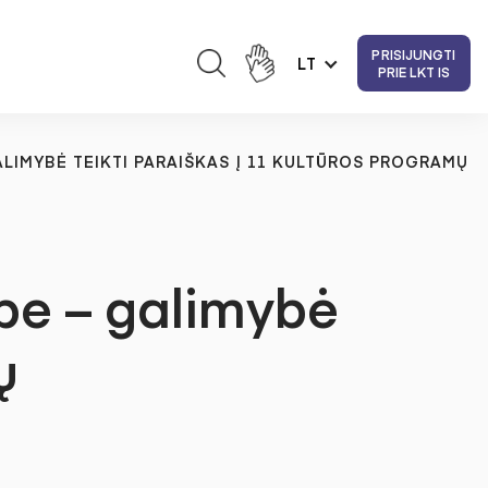
PRISIJUNGTI
LT
PRIE LKT IS
LIMYBĖ TEIKTI PARAIŠKAS Į 11 KULTŪROS PROGRAMŲ
pe – galimybė
ų