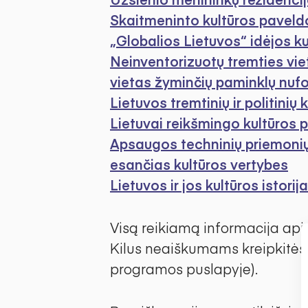
Skaitmeninto kultūros paveld
„Globalios Lietuvos“ idėjos ku
Neinventorizuotų tremties viet
vietas žyminčių paminklų nu
Lietuvos tremtinių ir politini
Lietuvai reikšmingo kultūros p
Apsaugos techninių priemonių 
esančias kultūros vertybes
Lietuvos ir jos kultūros istorij
Visą reikiamą informacija api
Kilus neaiškumams kreipkitės 
programos puslapyje).