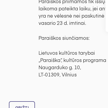
Paraiškos priimamos tik išsių
laikoma pateikta laiku, jei a
yra ne vėlesnė nei paskutinė p
vasario 23 d. imtinai.
Paraiškos siunčiamos:
Lietuvos kultūros tarybai
„Paraiška“, kultūros programa
Naugarduko g. 10,
LT-01309, Vilnius
GRĮŽTI