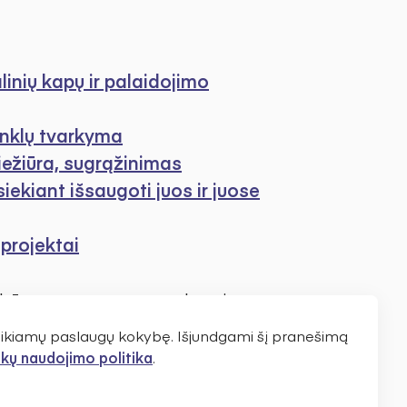
linių kapų ir palaidojimo
minklų tvarkyma
iežiūra, sugrąžinimas
ekiant išsaugoti juos ir juose
 projektai
ultūros programos puslapyje.
s taip pat rasite kultūros
teikiamų paslaugų kokybę. Išjundgami šį pranešimą
kų naudojimo politika
.