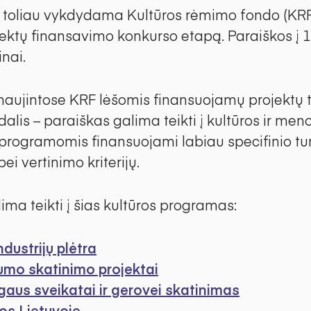
), toliau vykdydama Kultūros rėmimo fondo (KRF
jektų finansavimo konkurso etapą. Paraiškos į 
nai.
atnaujintose KRF lėšomis finansuojamų projektų t
alis – paraiškas galima teikti į kultūros ir meno
programomis finansuojami labiau specifinio turi
i vertinimo kriterijų.
ima teikti į šias kultūros programas:
ndustrijų plėtra
gumo skatinimo projektai
us sveikatai ir gerovei skatinimas
os Lietuvoje