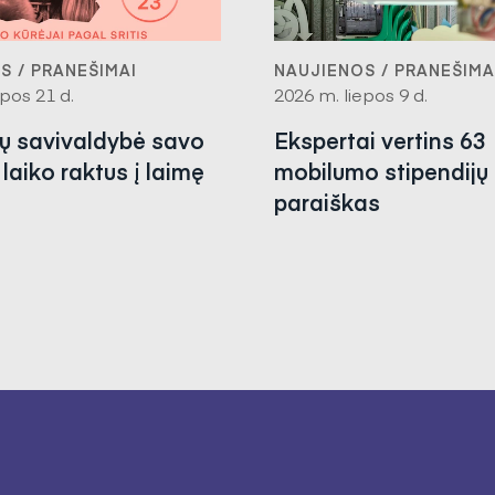
S / PRANEŠIMAI
NAUJIENOS / PRANEŠIMA
pos 21 d.
2026 m. liepos 9 d.
nų savivaldybė savo
Ekspertai vertins 63
laiko raktus į laimę
mobilumo stipendijų
paraiškas