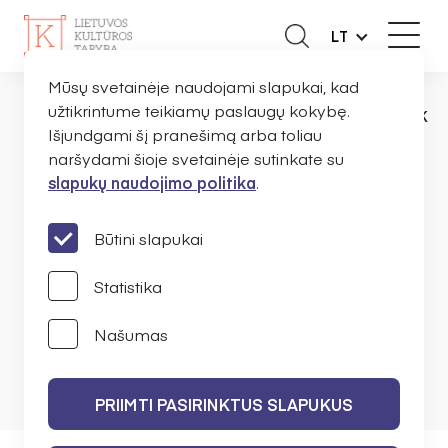
LT
Mūsų svetainėje naudojami slapukai, kad
užtikrintume teikiamų paslaugų kokybę.
NAUJIENOS
PRANEŠIMAI
DALYVAUKITE
PAGRINDINIS
Išjundgami šį pranešimą arba toliau
naršydami šioje svetainėje sutinkate su
slapukų naudojimo politika
.
Dalyvaukite LKT
diskusijoje: Savivaldybių
Būtini slapukai
kultūros indeksas 2022 m.
Statistika
Našumas
LIETUVOS KULTŪROS TARYBA
2023 M. LAPKRIČIO 6 D.
PRIIMTI PASIRINKTUS SLAPUKUS