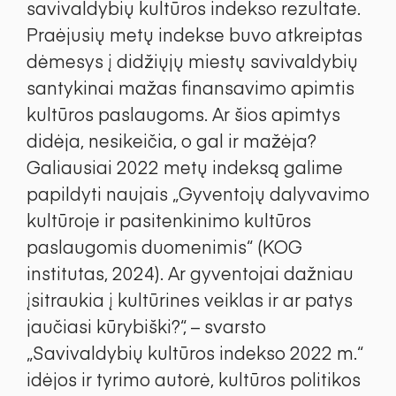
savivaldybių kultūros indekso rezultate.
Praėjusių metų indekse buvo atkreiptas
dėmesys į didžiųjų miestų savivaldybių
santykinai mažas finansavimo apimtis
kultūros paslaugoms. Ar šios apimtys
didėja, nesikeičia, o gal ir mažėja?
Galiausiai 2022 metų indeksą galime
papildyti naujais „Gyventojų dalyvavimo
kultūroje ir pasitenkinimo kultūros
paslaugomis duomenimis“ (KOG
institutas, 2024). Ar gyventojai dažniau
įsitraukia į kultūrines veiklas ir ar patys
jaučiasi kūrybiški?“, – svarsto
„Savivaldybių kultūros indekso 2022 m.“
idėjos ir tyrimo autorė, kultūros politikos