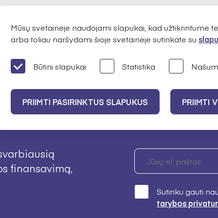
Mūsų svetainėje naudojami slapukai, kad užtikrintume 
arba toliau naršydami šioje svetainėje sutinkate su
slapu
Būtini slapukai
Statistika
Našum
IEJI
PRIIMTI PASIRINKTUS SLAPUKUS
PRIIMTI 
svarbiausią
os finansavimą,
Sutinku gauti na
tarybos privatu