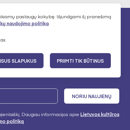
teikiamų paslaugų kokybę. Išjundgami šį pranešimą
kų naudojimo politika
.
as
VISUS SLAPUKUS
PRIIMTI TIK BŪTINUS
NORIU NAUJIENŲ
ujienlaiškį. Daugiau informacijos apie
Lietuvos kultūros
mo politiką