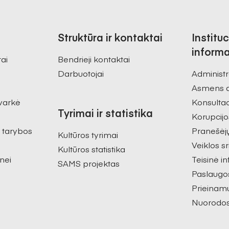
Struktūra ir kontaktai
Instituc
informa
tai
Bendrieji kontaktai
Darbuotojai
Administr
Asmens 
varkė
Konsultac
Tyrimai ir statistika
Korupcijo
s tarybos
Pranešėj
Kultūros tyrimai
Veiklos sr
Kultūros statistika
nei
Teisinė i
SAMS projektas
Paslaugo
Prieinam
Nuorodo