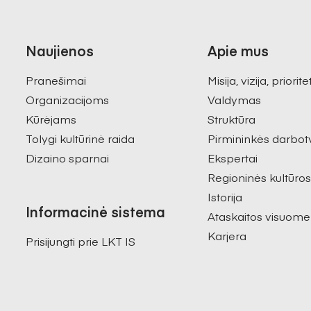
Naujienos
Apie mus
Pranešimai
Misija, vizija, priorite
Organizacijoms
Valdymas
Kūrėjams
Struktūra
Tolygi kultūrinė raida
Pirmininkės darbot
Dizaino sparnai
Ekspertai
Regioninės kultūro
Istorija
Informacinė sistema
Ataskaitos visuome
Karjera
Prisijungti prie LKT IS