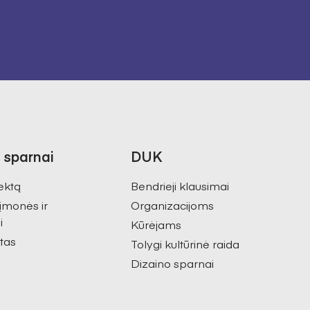
 sparnai
DUK
ektą
Bendrieji klausimai
 įmonės ir
Organizacijoms
i
Kūrėjams
tas
Tolygi kultūrinė raida
Dizaino sparnai