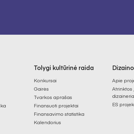
Tolygi kultūrinė raida
Dizaino
Konkursai
Apie proj
Gairės
Atrinktos
dizaineria
Tvarkos aprašas
ES projek
ika
Finansuoti projektai
Finansavimo statistika
Kalendorius