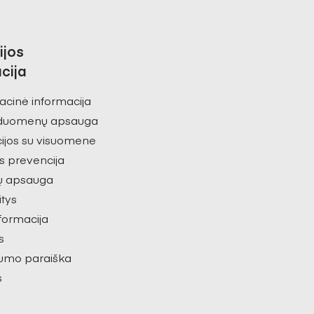
ijos
cija
acinė informacija
duomenų apsauga
ijos su visuomene
s prevencija
ų apsauga
itys
nformacija
s
umo paraiška
s