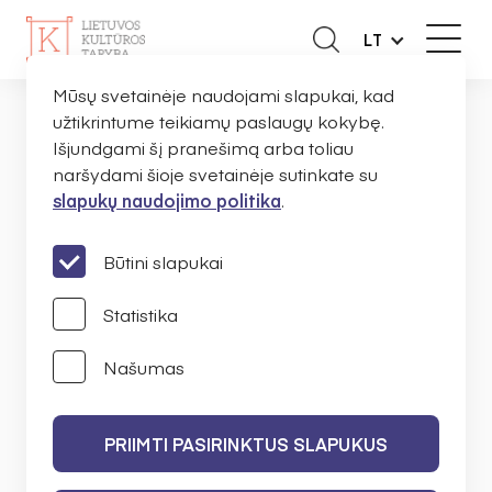
LT
Mūsų svetainėje naudojami slapukai, kad
užtikrintume teikiamų paslaugų kokybę.
NAUJIENOS
PUSLAPIS NERASTAS
PAGRINDINIS
Išjundgami šį pranešimą arba toliau
naršydami šioje svetainėje sutinkate su
slapukų naudojimo politika
.
Puslapis nerastas
Būtini slapukai
Statistika
Prašome pabandyti rasti ieškomą
Našumas
informaciją
paieškoje
.
PRIIMTI PASIRINKTUS SLAPUKUS
GRĮŽTI