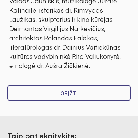
Vaidas Jauniškis, muzikologė Jūratė
Katinaitė, istorikas dr. Rimvydas
Laužikas, skulptorius ir kino kūrėjas
Deimantas Virgilijus Narkevičius,
architektas Rolandas Palekas,
literatūrologas dr. Dainius Vaitiekūnas,
kultūros vadybininkė Rita Valiukonytė,
etnologė dr. Aušra Žičkienė.
GRĮŽTI
Taip pat skaitykite: