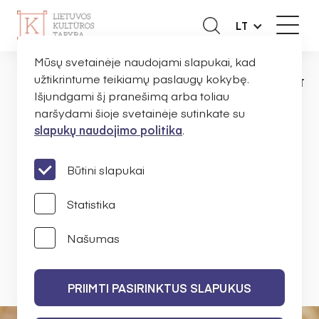
LT
Mūsų svetainėje naudojami slapukai, kad
užtikrintume teikiamų paslaugų kokybę.
NAUJIENOS
PRANEŠIMAI
PER 8 METUS
PAGRINDINIS
Išjundgami šį pranešimą arba toliau
naršydami šioje svetainėje sutinkate su
slapukų naudojimo politika
.
Per 8 metus finansavimas
etninei kultūrai išaugo 68
Būtini slapukai
proc.
Statistika
Našumas
LIETUVOS KULTŪROS TARYBA
2022 M. GEGUŽĖS 30 D.
PRIIMTI PASIRINKTUS SLAPUKUS