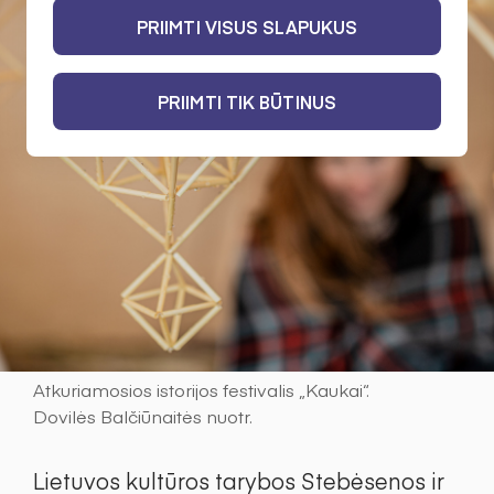
PRIIMTI VISUS SLAPUKUS
PRIIMTI TIK BŪTINUS
Atkuriamosios istorijos festivalis „Kaukai“.
Dovilės Balčiūnaitės nuotr.
Lietuvos kultūros tarybos Stebėsenos ir