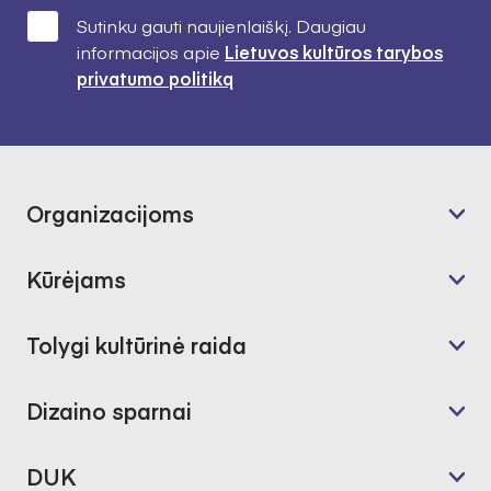
Sutinku gauti naujienlaiškį. Daugiau
informacijos apie
Lietuvos kultūros tarybos
privatumo politiką
Organizacijoms
Kūrėjams
Tolygi kultūrinė raida
Dizaino sparnai
DUK