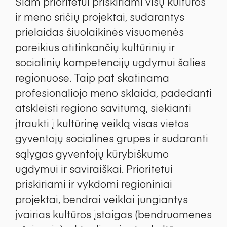
Šiam prioritetui priskiriami visų kultūros
ir meno sričių projektai, sudarantys
prielaidas šiuolaikinės visuomenės
poreikius atitinkančių kultūrinių ir
socialinių kompetencijų ugdymui šalies
regionuose. Taip pat skatinama
profesionaliojo meno sklaida, padedanti
atskleisti regiono savitumą, siekianti
įtraukti į kultūrinę veiklą visas vietos
gyventojų socialines grupes ir sudaranti
sąlygas gyventojų kūrybiškumo
ugdymui ir saviraiškai. Prioritetui
priskiriami ir vykdomi regioniniai
projektai, bendrai veiklai jungiantys
įvairias kultūros įstaigas (bendruomenes