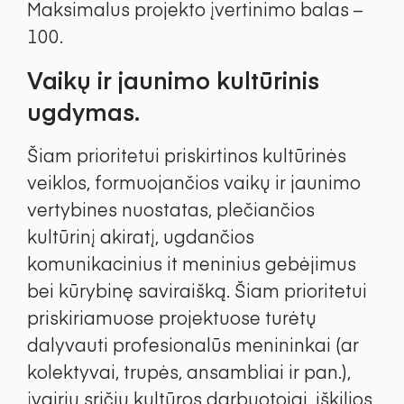
Maksimalus projekto įvertinimo balas –
100.
Vaikų ir jaunimo kultūrinis
ugdymas.
Šiam prioritetui priskirtinos kultūrinės
veiklos, formuojančios vaikų ir jaunimo
vertybines nuostatas, plečiančios
kultūrinį akiratį, ugdančios
komunikacinius it meninius gebėjimus
bei kūrybinę saviraišką. Šiam prioritetui
priskiriamuose projektuose turėtų
dalyvauti profesionalūs menininkai (ar
kolektyvai, trupės, ansambliai ir pan.),
įvairių sričių kultūros darbuotojai, iškilios