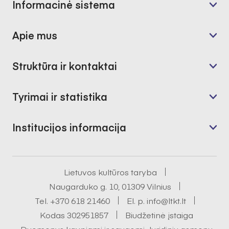
Informacinė sistema
Apie mus
Struktūra ir kontaktai
Tyrimai ir statistika
Institucijos informacija
Lietuvos kultūros taryba
Naugarduko g. 10, 01309 Vilnius
Tel.
+370 618 21460
El. p.
info@ltkt.lt
Kodas 302951857
Biudžetinė įstaiga
Duomenys kaupiami ir saugomi Juridinių asmenų