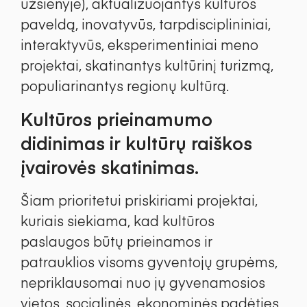
užsienyje), aktualizuojantys kultūros
paveldą, inovatyvūs, tarpdisciplininiai,
interaktyvūs, eksperimentiniai meno
projektai, skatinantys kultūrinį turizmą,
populiarinantys regionų kultūrą.
Kultūros prieinamumo
didinimas ir kultūrų raiškos
įvairovės skatinimas.
Šiam prioritetui priskiriami projektai,
kuriais siekiama, kad kultūros
paslaugos būtų prieinamos ir
patrauklios visoms gyventojų grupėms,
nepriklausomai nuo jų gyvenamosios
vietos, socialinės, ekonominės padėties