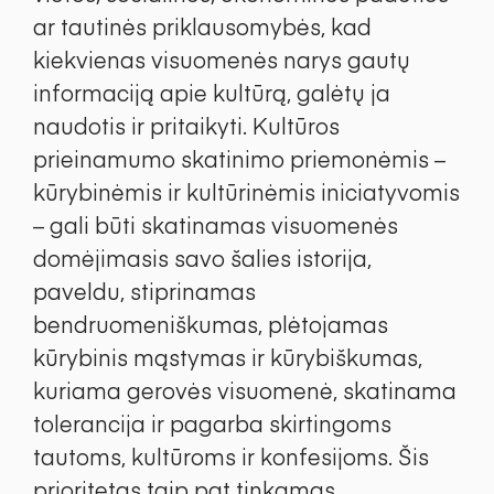
ar tautinės priklausomybės, kad
kiekvienas visuomenės narys gautų
informaciją apie kultūrą, galėtų ja
naudotis ir pritaikyti. Kultūros
prieinamumo skatinimo priemonėmis –
kūrybinėmis ir kultūrinėmis iniciatyvomis
– gali būti skatinamas visuomenės
domėjimasis savo šalies istorija,
paveldu, stiprinamas
bendruomeniškumas, plėtojamas
kūrybinis mąstymas ir kūrybiškumas,
kuriama gerovės visuomenė, skatinama
tolerancija ir pagarba skirtingoms
tautoms, kultūroms ir konfesijoms. Šis
prioritetas taip pat tinkamas