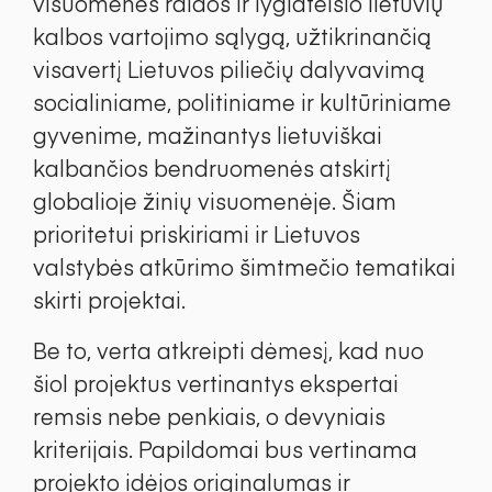
visuomenės raidos ir lygiateisio lietuvių
kalbos vartojimo sąlygą, užtikrinančią
visavertį Lietuvos piliečių dalyvavimą
socialiniame, politiniame ir kultūriniame
gyvenime, mažinantys lietuviškai
kalbančios bendruomenės atskirtį
globalioje žinių visuomenėje. Šiam
prioritetui priskiriami ir Lietuvos
valstybės atkūrimo šimtmečio tematikai
skirti projektai.
Be to, verta atkreipti dėmesį, kad nuo
šiol projektus vertinantys ekspertai
remsis nebe penkiais, o devyniais
kriterijais. Papildomai bus vertinama
projekto idėjos originalumas ir