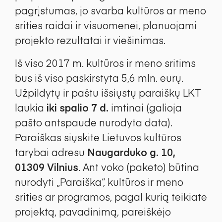
pagrįstumas, jo svarba kultūros ar meno
srities raidai ir visuomenei, planuojami
projekto rezultatai ir viešinimas.
Iš viso 2017 m. kultūros ir meno sritims
bus iš viso paskirstyta 5,6 mln. eurų.
Užpildytų ir paštu išsiųstų paraiškų LKT
laukia
iki spalio 7 d.
imtinai (galioja
pašto antspaude nurodyta data).
Paraiškas siųskite Lietuvos kultūros
tarybai adresu
Naugarduko g. 10,
01309 Vilnius
. Ant voko (paketo) būtina
nurodyti „Paraiška“, kultūros ir meno
srities ar programos, pagal kurią teikiate
projektą, pavadinimą, pareiškėjo