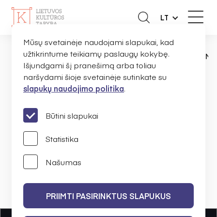
LT
Mūsų svetainėje naudojami slapukai, kad
užtikrintume teikiamų paslaugų kokybę.
NAUJIENOS
ORGANIZACIJOMS
PRIME
PAGRINDINIS
Išjundgami šį pranešimą arba toliau
naršydami šioje svetainėje sutinkate su
slapukų naudojimo politika
.
PRIMENAME:
Finansuojamų sričių
Būtini slapukai
vertinimo prioritetai
Statistika
Našumas
LIETUVOS KULTŪROS TARYBA
2016 M. SPALIO 3 D.
PRIIMTI PASIRINKTUS SLAPUKUS