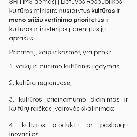
SRITIMS dėmesį į Lietuvos Respublikos
kultūros ministro nustatytus
kultūros ir
meno sričių vertinimo prioritetus
ir
kultūros ministerijos parengtus jų
aprašus.
Prioritetų, kaip ir kasmet, yra penki:
vaikų ir jaunimo kultūrinis ugdymas;
kultūra regionuose;
kultūros prieinamumo didinimas ir
kultūrų raiškos įvairovės skatinimas;
kultūros produktų ar paslaugų
inovacijos;