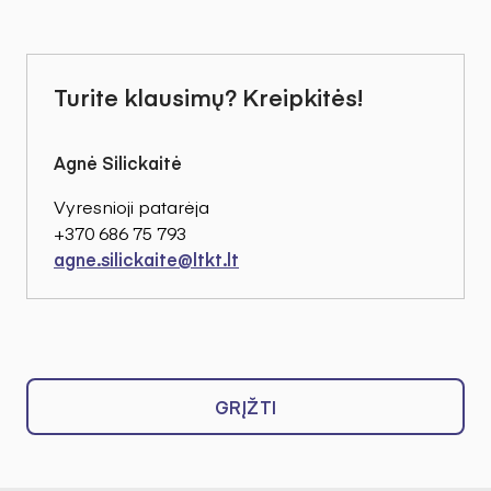
Turite klausimų? Kreipkitės!
Agnė Silickaitė
Vyresnioji patarėja
+370 686 75 793
agne.silickaite@ltkt.lt
GRĮŽTI