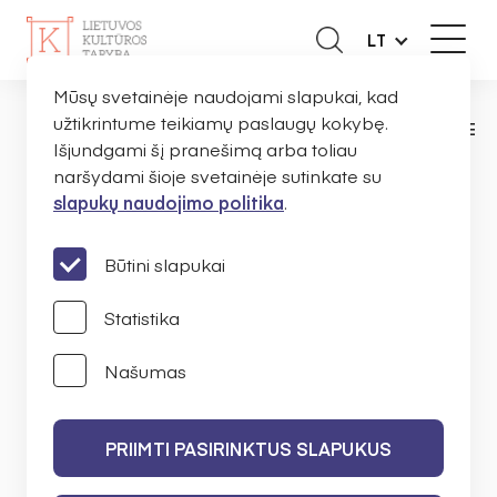
LT
Mūsų svetainėje naudojami slapukai, kad
užtikrintume teikiamų paslaugų kokybę.
NAUJIENOS
ORGANIZACIJOMS
SKELB
PAGRINDINIS
Išjundgami šį pranešimą arba toliau
naršydami šioje svetainėje sutinkate su
slapukų naudojimo politika
.
Skelbiamas 2014 m.
projektų paraiškų teikimo
Būtini slapukai
konkursas priemonei 2.1.
Statistika
Regionų kultūros plėtra
Našumas
LIETUVOS KULTŪROS TARYBA
PRIIMTI PASIRINKTUS SLAPUKUS
2014 M. RUGPJŪČIO 22 D.