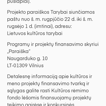
puslapiai).
Projekto paraiškos Tarybai siunčiamos
paštu nuo š. m. rugpjūčio 22 d. iki š. m.
rugsėjo 1 d. (imtinai), adresu:
Lietuvos kultūros tarybai
Programų ir projektų finansavimo skyriui
„Paraiška“
Naugarduko g. 10
LT-01309 Vilnius
Detalesnę informaciją apie kultūros ir
meno projektų finansavimo tvarką ir
sąlygas galite rasti Kultūros rėmimo
fondo lėšomis finansuojamų projektų
teikimo gairėse ir konkursinės