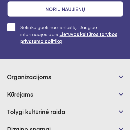
NORIU NAUJIENŲ
Sutinku gauti naujienlaiškį. Daugiau
informacijos apie
Lietuvos kultūros tarybos
privatumo politiką
Organizacijoms
Kūrėjams
Tolygi kultūrinė raida
Dizaino sparnai