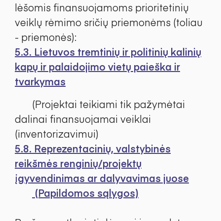
lėšomis finansuojamoms prioritetinių
veiklų rėmimo sričių priemonėms (toliau
- priemonės):
5.3. Lietuvos tremtinių ir politinių kalinių
kapų ir palaidojimo vietų paieška ir
tvarkymas
(Projektai teikiami tik pažymėtai
dalinai finansuojamai veiklai
(inventorizavimui)
5.8. Reprezentacinių, valstybinės
reikšmės renginių/projektų
įgyvendinimas ar dalyvavimas juose
(Papildomos sąlygos)