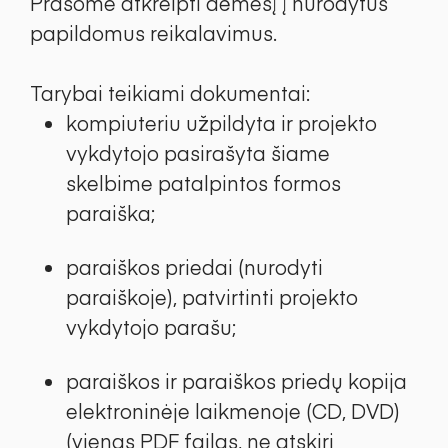
Prašome atkreipti dėmesį į nurodytus
papildomus reikalavimus.
Tarybai teikiami dokumentai:
kompiuteriu užpildyta ir projekto
vykdytojo pasirašyta šiame
skelbime patalpintos formos
paraiška;
paraiškos priedai (nurodyti
paraiškoje), patvirtinti projekto
vykdytojo parašu;
paraiškos ir paraiškos priedų kopija
elektroninėje laikmenoje (CD, DVD)
(vienas PDF failas, ne atskiri