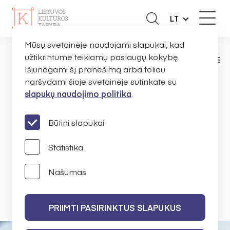
LT
Mūsų svetainėje naudojami slapukai, kad
užtikrintume teikiamų paslaugų kokybę.
NAUJIENOS
ORGANIZACIJOMS
SKELB
PAGRINDINIS
Išjundgami šį pranešimą arba toliau
naršydami šioje svetainėje sutinkate su
slapukų naudojimo politika
.
Skelbiamas paraiškų
teikimo konkursas 5.3 ir
Būtini slapukai
5.8 priemonėms
Statistika
Našumas
LIETUVOS KULTŪROS TARYBA
2014 M. BIRŽELIO 13 D.
PRIIMTI PASIRINKTUS SLAPUKUS