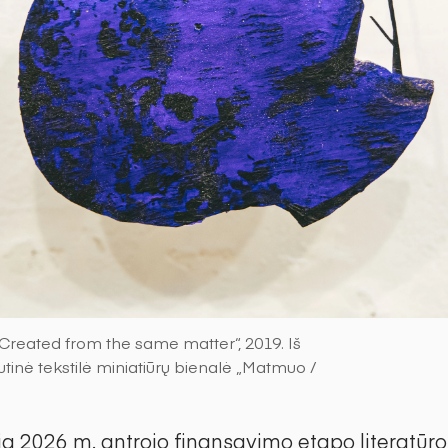
/ Created from the same matter“, 2019. Iš
ptautinė tekstilė miniatiūrų bienalė „Matmuo /
ia 2026 m. antrojo finansavimo etapo literatūr