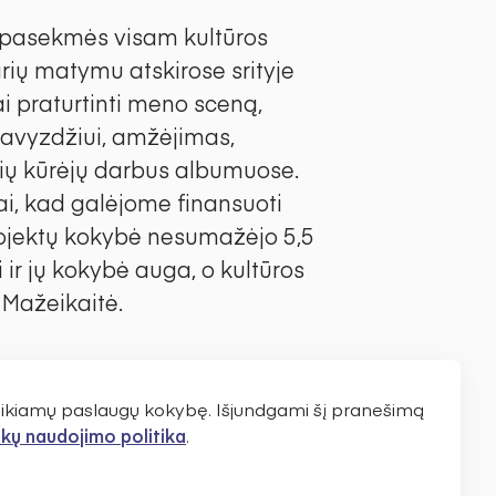
s pasekmės visam kultūros
rių matymu atskirose srityje
i praturtinti meno sceną,
 pavyzdžiui, amžėjimas,
kių kūrėjų darbus albumuose.
 tai, kad galėjome finansuoti
Projektų kokybė nesumažėjo 5,5
 ir jų kokybė auga, o kultūros
a Mažeikaitė.
mokslų daktarė Kristina
ickevičius, architektas prof.
teikiamų paslaugų kokybę. Išjundgami šį pranešimą
tyrininkė prof. dr. Giedrė
kų naudojimo politika
.
igorijus Potašenko, šokėja ir