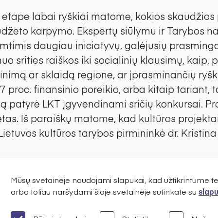
o etape labai ryškiai matome, kokios skaudžio
iudžeto karpymo. Ekspertų siūlymu ir Tarybos na
mtimis daugiau iniciatyvų, galėjusių prasminga
uo srities raiškos iki socialinių klausimų, kaip,
dinimą ar sklaidą regione, ar įprasminančių ryš
17 proc. finansinio poreikio, arba kitaip tariant,
alą patyrė LKT įgyvendinami sričių konkursai. 
etas. Iš paraiškų matome, kad kultūros projektai
 Lietuvos kultūros tarybos pirmininkė dr. Kristin
ro pirmininkė, menininkė, tyrėja ir ekonomikos 
Jūratė Čerškutė, kultūros vadybininkas Julijus Gr
Mūsų svetainėje naudojami slapukai, kad užtikrintume 
ir pedagogas prof. Zbignevas Ibelgauptas, meno
arba toliau naršydami šioje svetainėje sutinkate su
slapu
dr. Ramunė Marcinkevičiūtė, istorikas doc. dr. Gr