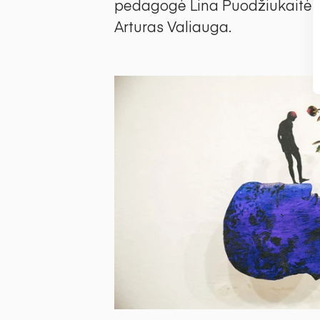
pedagogė Lina Puodžiukaitė-Lan
Arturas Valiauga.