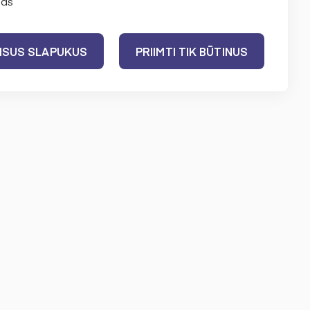
as
vas, menininkas ir dėstytojas
VISUS SLAPUKUS
PRIIMTI TIK BŪTINUS