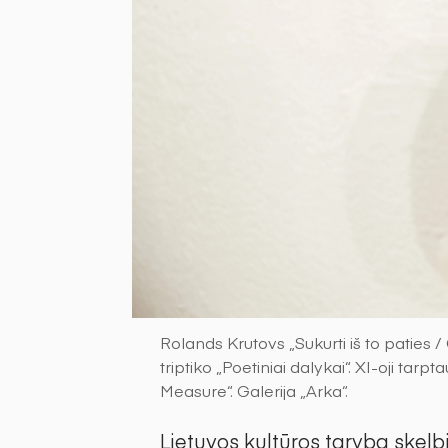
Rolands Krutovs „Sukurti iš to paties 
triptiko „Poetiniai dalykai“. XI-oji tar
Measure“. Galerija „Arka“.
Lietuvos kultūros taryba skelb