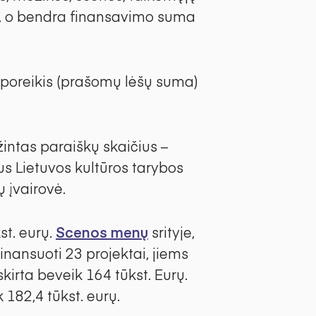
ui, o bendra finansavimo suma
poreikis (prašomų lėšų suma)
intas paraiškų skaičius –
us Lietuvos kultūros tarybos
ų įvairovė.
st. eurų.
Scenos menų
srityje,
finansuoti 23 projektai, jiems
skirta beveik 164 tūkst. Eurų.
 182,4 tūkst. eurų.