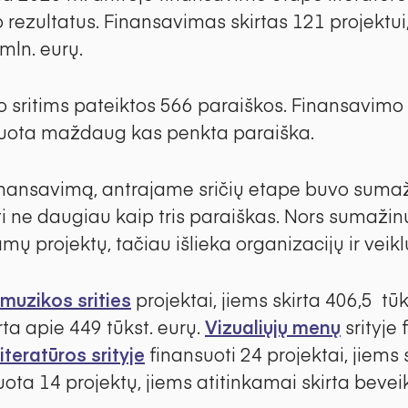
o rezultatus. Finansavimas skirtas 121 projekt
 mln. eurų.
sritims pateiktos 566 paraiškos. Finansavimo 
ansuota maždaug kas penkta paraiška.
inansavimą, antrajame sričių etape buvo sumaž
ti ne daugiau kaip tris paraiškas. Nors sumažin
ų projektų, tačiau išlieka organizacijų ir veikl
muzikos srities
projektai, jiems skirta 406,5 tūk
rta apie 449 tūkst. eurų.
Vizualiųjų menų
srityje 
iteratūros srityje
finansuoti 24 projektai, jiems 
uota 14 projektų, jiems atitinkamai skirta beveik