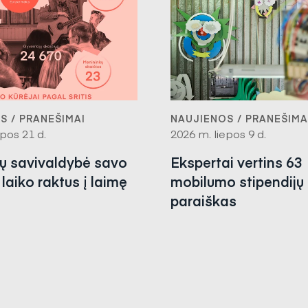
S / PRANEŠIMAI
NAUJIENOS / PRANEŠIMA
pos 21 d.
2026 m. liepos 9 d.
nų savivaldybė savo
Ekspertai vertins 63
laiko raktus į laimę
mobilumo stipendijų
paraiškas