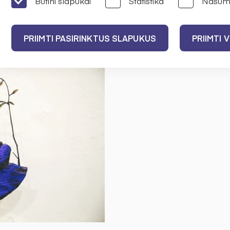
Būtini slapukai
Statistika
Našum
auskienė, istorikas prof. dr. Vasilijus Safrono
PRIIMTI PASIRINKTUS SLAPUKUS
PRIIMTI 