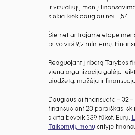
ir vizualiųjų menų finansavim
siekia kiek daugiau nei 1,541
Šiemet antrajame etape meno 
buvo virš 9,2 mln. eurų. Fin
Reaguojant į ribotą Tarybos f
viena organizacija galėjo teik
biudžetą, mažėja ir finansuojam
Daugiausiai finansuota – 32 –
finansuojant 28 paraiškas, ski
skirta beveik 339 tūkst. Eurų.
L
Taikomųjų menų
srityje finans