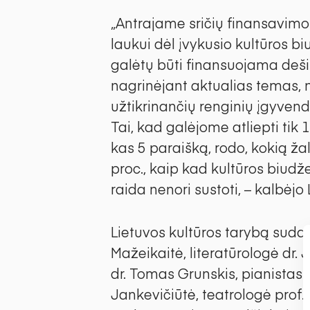
„Antrajame sričių finansavim
laukui dėl įvykusio kultūros b
galėtų būti finansuojama deši
nagrinėjant aktualias temas, n
užtikrinančių renginių įgyven
Tai, kad galėjome atliepti tik 
kas 5 paraišką, rodo, kokią ž
proc., kaip kad kultūros biudž
raida nenori sustoti, – kalbėjo
Lietuvos kultūros tarybą suda
Mažeikaitė, literatūrologė dr. 
dr. Tomas Grunskis, pianistas 
Jankevičiūtė, teatrologė prof. 