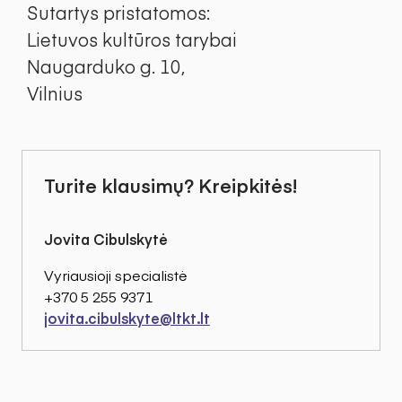
Sutartys pristatomos:
Lietuvos kultūros tarybai
Naugarduko g. 10,
Vilnius
Turite klausimų? Kreipkitės!
Jovita Cibulskytė
Vyriausioji specialistė
+370 5 255 9371
jovita.cibulskyte@ltkt.lt