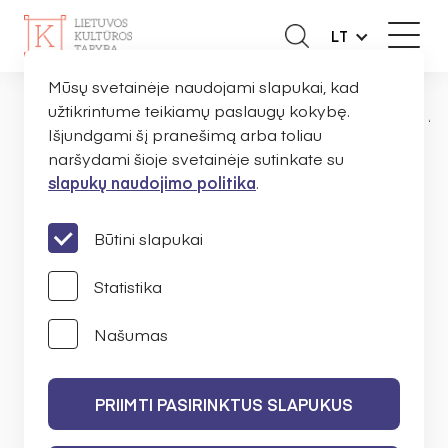
LT
Mūsų svetainėje naudojami slapukai, kad
užtikrintume teikiamų paslaugų kokybę.
NAUJIENOS
KŪRĖJAMS
SKELBIAMI A
PAGRINDINIS
Išjundgami šį pranešimą arba toliau
naršydami šioje svetainėje sutinkate su
slapukų naudojimo politika
.
Skelbiami antrojo 2014 m.
etapo edukacinių
Būtini slapukai
valstybės stipendijų
Statistika
kultūros ir meno kūrėjams
Našumas
rezultatai
PRIIMTI PASIRINKTUS SLAPUKUS
LIETUVOS KULTŪROS TARYBA