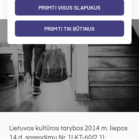
2014 M. LIEPOS 17 D.
PRIIMTI VISUS SLAPUKUS
PRIIMTI TIK BŪTINUS
Lietuvos kultūros tarybos 2014 m. liepos
14 d. sprendimu Nr. 1LKT-60(2.1)