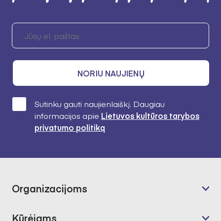
NORIU NAUJIENŲ
Sutinku gauti naujienlaiškį. Daugiau
informacijos apie
Lietuvos kultūros tarybos
privatumo politiką
Organizacijoms
Kūrėjams