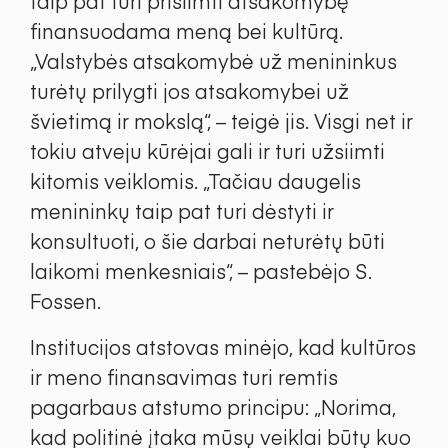
taip pat turi prisiimti atsakomybę
finansuodama meną bei kultūrą.
„Valstybės atsakomybė už menininkus
turėtų prilygti jos atsakomybei už
švietimą ir mokslą“, – teigė jis. Visgi net ir
tokiu atveju kūrėjai gali ir turi užsiimti
kitomis veiklomis. „Tačiau daugelis
menininkų taip pat turi dėstyti ir
konsultuoti, o šie darbai neturėtų būti
laikomi menkesniais“, – pastebėjo S.
Fossen.
Institucijos atstovas minėjo, kad kultūros
ir meno finansavimas turi remtis
pagarbaus atstumo principu: „Norima,
kad politinė įtaka mūsų veiklai būtų kuo