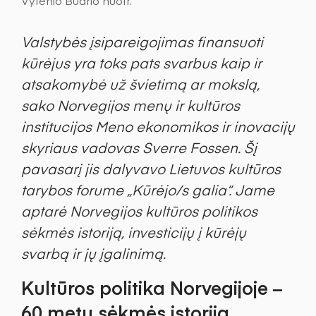
Vytenio Budrio nuotr.
Valstybės įsipareigojimas finansuoti
kūrėjus yra toks pats svarbus kaip ir
atsakomybė už švietimą ar mokslą,
sako Norvegijos menų ir kultūros
institucijos Meno ekonomikos ir inovacijų
skyriaus vadovas Sverre Fossen. Šį
pavasarį jis dalyvavo Lietuvos kultūros
tarybos forume „Kūrėjo/s galia“. Jame
aptarė Norvegijos kultūros politikos
sėkmės istoriją, investicijų į kūrėjų
svarbą ir jų įgalinimą.
Kultūros politika Norvegijoje –
60 metų sėkmės istorija