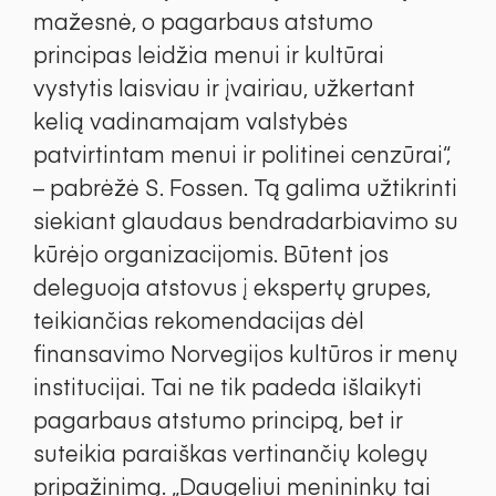
mažesnė, o pagarbaus atstumo
principas leidžia menui ir kultūrai
vystytis laisviau ir įvairiau, užkertant
kelią vadinamajam valstybės
patvirtintam menui ir politinei cenzūrai“,
– pabrėžė S. Fossen. Tą galima užtikrinti
siekiant glaudaus bendradarbiavimo su
kūrėjo organizacijomis. Būtent jos
deleguoja atstovus į ekspertų grupes,
teikiančias rekomendacijas dėl
finansavimo Norvegijos kultūros ir menų
institucijai. Tai ne tik padeda išlaikyti
pagarbaus atstumo principą, bet ir
suteikia paraiškas vertinančių kolegų
pripažinimą. „Daugeliui menininkų tai