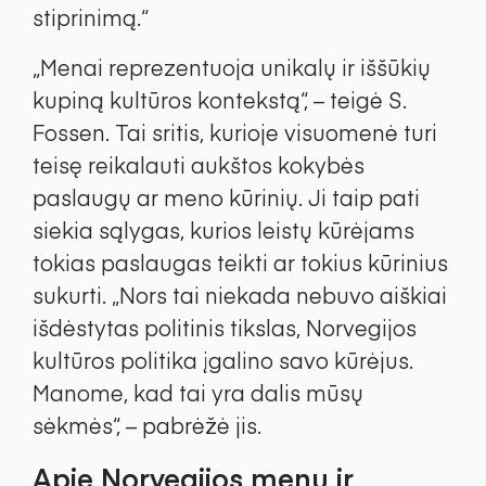
stiprinimą.“
„Menai reprezentuoja unikalų ir iššūkių
kupiną kultūros kontekstą“, – teigė S.
Fossen. Tai sritis, kurioje visuomenė turi
teisę reikalauti aukštos kokybės
paslaugų ar meno kūrinių. Ji taip pati
siekia sąlygas, kurios leistų kūrėjams
tokias paslaugas teikti ar tokius kūrinius
sukurti. „Nors tai niekada nebuvo aiškiai
išdėstytas politinis tikslas, Norvegijos
kultūros politika įgalino savo kūrėjus.
Manome, kad tai yra dalis mūsų
sėkmės“, – pabrėžė jis.
Apie Norvegijos menų ir