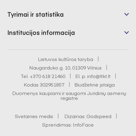
Tyrimai ir statistika
Institucijos informacija
Lietuvos kultūros taryba
Naugarduko g. 10, 01309 Vilnius
Tel.
+370 618 21460
El. p.
info@ltkt.lt
Kodas 302951857
Biudžetinė įstaiga
Duomenys kaupiami ir saugomi Juridinių asmenų
registre
Svetainės medis
Dizainas:
Godspeed
Sprendimas:
InfoFace