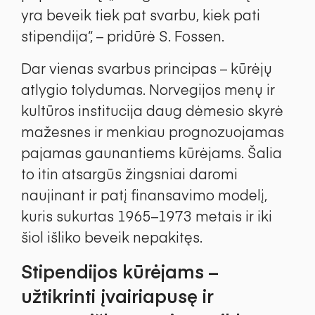
yra beveik tiek pat svarbu, kiek pati
stipendija“, – pridūrė S. Fossen.
Dar vienas svarbus principas – kūrėjų
atlygio tolydumas. Norvegijos menų ir
kultūros institucija daug dėmesio skyrė
mažesnes ir menkiau prognozuojamas
pajamas gaunantiems kūrėjams. Šalia
to itin atsargūs žingsniai daromi
naujinant ir patį finansavimo modelį,
kuris sukurtas 1965–1973 metais ir iki
šiol išliko beveik nepakitęs.
Stipendijos kūrėjams –
užtikrinti įvairiapusę ir