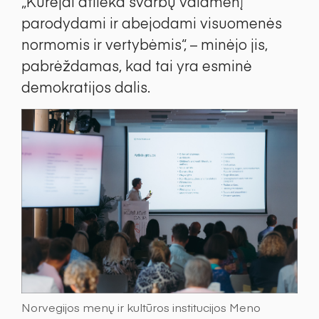
„Kūrėjai atlieka svarbų vaidmenį
parodydami ir abejodami visuomenės
normomis ir vertybėmis“, – minėjo jis,
pabrėždamas, kad tai yra esminė
demokratijos dalis.
Norvegijos menų ir kultūros institucijos Meno