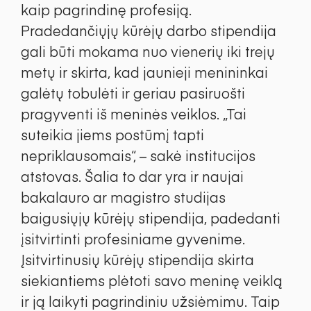
kaip pagrindinę profesiją.
Pradedančiųjų kūrėjų darbo stipendija
gali būti mokama nuo vienerių iki trejų
metų ir skirta, kad jaunieji menininkai
galėtų tobulėti ir geriau pasiruošti
pragyventi iš meninės veiklos. „Tai
suteikia jiems postūmį tapti
nepriklausomais“, – sakė institucijos
atstovas. Šalia to dar yra ir naujai
bakalauro ar magistro studijas
baigusiųjų kūrėjų stipendija, padedanti
įsitvirtinti profesiniame gyvenime.
Įsitvirtinusių kūrėjų stipendija skirta
siekiantiems plėtoti savo meninę veiklą
ir ją laikyti pagrindiniu užsiėmimu. Taip