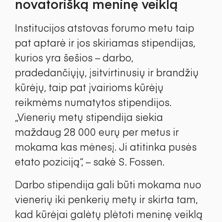
novatorišką meninę veiklą
Institucijos atstovas forumo metu taip
pat aptarė ir jos skiriamas stipendijas,
kurios yra šešios – darbo,
pradedančiųjų, įsitvirtinusių ir brandžių
kūrėjų, taip pat įvairioms kūrėjų
reikmėms numatytos stipendijos.
„Vienerių metų stipendija siekia
maždaug 28 000 eurų per metus ir
mokama kas mėnesį. Ji atitinka pusės
etato poziciją“, – sakė S. Fossen.
Darbo stipendija gali būti mokama nuo
vienerių iki penkerių metų ir skirta tam,
kad kūrėjai galėtų plėtoti meninę veiklą