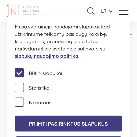
LT
Mūsų svetainėje naudojami slapukai, kad
užtikrintume teikiamų paslaugų kokybę.
NAUJIENOS
PRANEŠIMAI
SVERRE FOS
PAGRINDINIS
Išjundgami šį pranešimą arba toliau
naršydami šioje svetainėje sutinkate su
slapukų naudojimo politika
.
Sverre Fossen: „Valstybės
atsakomybė už
Būtini slapukai
menininkus turėtų prilygti
Statistika
atsakomybei už švietimą
Našumas
ir mokslą“
PRIIMTI PASIRINKTUS SLAPUKUS
KAROLINA BAGDONĖ