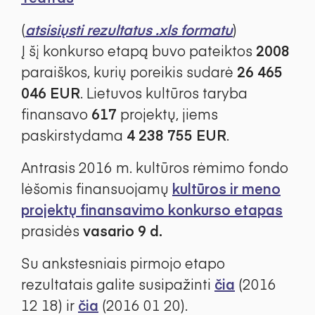
(
atsisiųsti rezultatus .xls formatu
)
Į šį konkurso etapą buvo pateiktos
2008
paraiškos, kurių poreikis sudarė
26 465
046 EUR
. Lietuvos kultūros taryba
finansavo
617
projektų, jiems
paskirstydama
4 238 755 EUR
.
Antrasis 2016 m. kultūros rėmimo fondo
lėšomis finansuojamų
kultūros ir meno
projektų finansavimo konkurso etapas
prasidės
vasario 9 d.
Su ankstesniais pirmojo etapo
rezultatais galite susipažinti
čia
(2016
12 18) ir
čia
(2016 01 20).