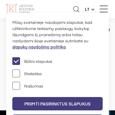
LT
Mūsų svetainėje naudojami slapukai, kad
užtikrintume teikiamų paslaugų kokybę.
NAUJIENOS
ORGANIZACIJOMS
TARP 
PAGRINDINIS
Išjundgami šį pranešimą arba toliau
naršydami šioje svetainėje sutinkate su
slapukų naudojimo politika
.
Tarp Lietuvos ir pasaulio:
finansuota 617 kultūros ir
Būtini slapukai
meno projektų
Statistika
Našumas
LIETUVOS KULTŪROS TARYBA
2016 M. SAUSIO 26 D.
PRIIMTI PASIRINKTUS SLAPUKUS