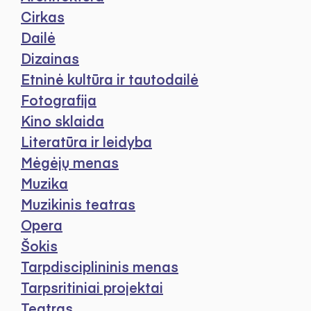
Cirkas
Dailė
Dizainas
Etninė kultūra ir tautodailė
Fotografija
Kino sklaida
Literatūra ir leidyba
Mėgėjų menas
Muzika
Muzikinis teatras
Opera
Šokis
Tarpdisciplininis menas
Tarpsritiniai projektai
Teatras