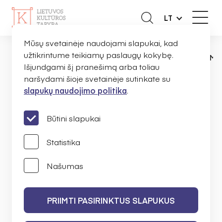
LT
Mūsų svetainėje naudojami slapukai, kad
užtikrintume teikiamų paslaugų kokybę.
NAUJIENOS
PRANEŠIMAI
TYRĖJAS MA
PAGRINDINIS
Išjundgami šį pranešimą arba toliau
naršydami šioje svetainėje sutinkate su
slapukų naudojimo politika
.
Tyrėjas Martynas Tininis:
viena populiariausių
Būtini slapukai
sričių LKT konkursuose –
Statistika
muzika
Našumas
MARTYNAS TININIS
PRIIMTI PASIRINKTUS SLAPUKUS
2023 M. RUGPJŪČIO 11 D.