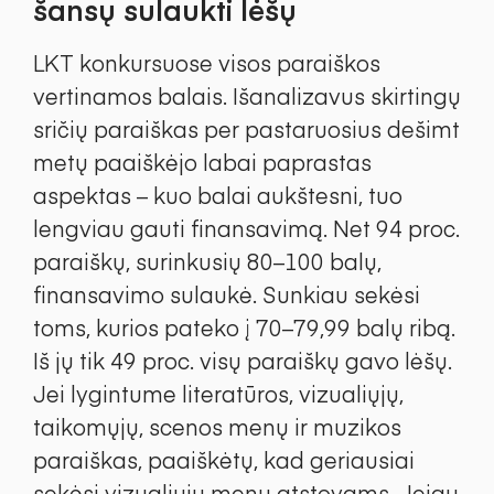
šansų sulaukti lėšų
LKT konkursuose visos paraiškos
vertinamos balais. Išanalizavus skirtingų
sričių paraiškas per pastaruosius dešimt
metų paaiškėjo labai paprastas
aspektas – kuo balai aukštesni, tuo
lengviau gauti finansavimą. Net 94 proc.
paraiškų, surinkusių 80–100 balų,
finansavimo sulaukė. Sunkiau sekėsi
toms, kurios pateko į 70–79,99 balų ribą.
Iš jų tik 49 proc. visų paraiškų gavo lėšų.
Jei lygintume literatūros, vizualiųjų,
taikomųjų, scenos menų ir muzikos
paraiškas, paaiškėtų, kad geriausiai
sekėsi vizualiųjų menų atstovams. Jeigu