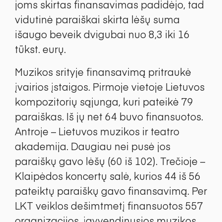
joms skirtas finansavimas padidėjo, tad
vidutinė paraiškai skirta lėšų suma
išaugo beveik dvigubai nuo 8,3 iki 16
tūkst. eurų.
Muzikos srityje finansavimą pritraukė
įvairios įstaigos. Pirmoje vietoje Lietuvos
kompozitorių sąjunga, kuri pateikė 79
paraiškas. Iš jų net 64 buvo finansuotos.
Antroje – Lietuvos muzikos ir teatro
akademija. Daugiau nei pusė jos
paraiškų gavo lėšų (60 iš 102). Trečioje –
Klaipėdos koncertų salė, kurios 44 iš 56
pateiktų paraiškų gavo finansavimą. Per
LKT veiklos dešimtmetį finansuotos 557
organizacijos, įgyvendinusios muzikos