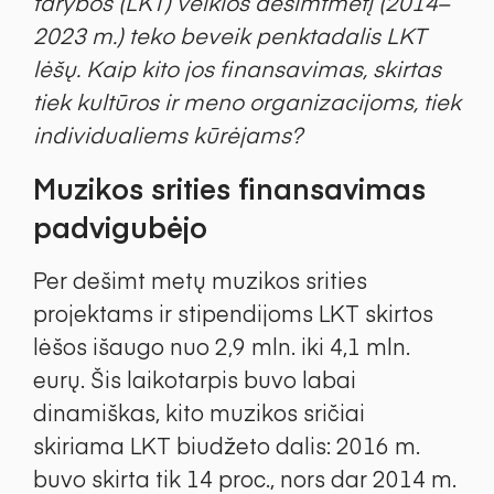
tarybos (LKT) veiklos dešimtmetį (2014–
2023 m.) teko beveik penktadalis LKT
lėšų. Kaip kito jos finansavimas, skirtas
tiek kultūros ir meno organizacijoms, tiek
individualiems kūrėjams?
Muzikos srities finansavimas
padvigubėjo
Per dešimt metų muzikos srities
projektams ir stipendijoms LKT skirtos
lėšos išaugo nuo 2,9 mln. iki 4,1 mln.
eurų. Šis laikotarpis buvo labai
dinamiškas, kito muzikos sričiai
skiriama LKT biudžeto dalis: 2016 m.
buvo skirta tik 14 proc., nors dar 2014 m.