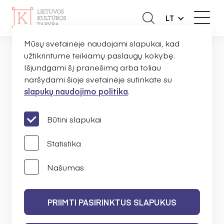
LT
Mūsų svetainėje naudojami slapukai, kad
užtikrintume teikiamų paslaugų kokybę.
Išjundgami šį pranešimą arba toliau
NAUJIENOS
naršydami šioje svetainėje sutinkate su
slapukų naudojimo politika
.
PRANEŠIMAI
Būtini slapukai
Statistika
Našumas
IEŠKOTI
PRIIMTI PASIRINKTUS SLAPUKUS