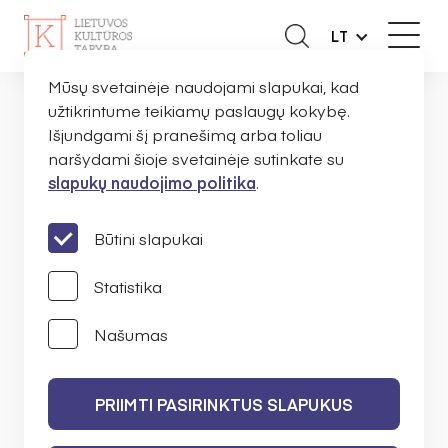
LT
Mūsų svetainėje naudojami slapukai, kad
užtikrintume teikiamų paslaugų kokybę.
Išjundgami šį pranešimą arba toliau
NAUJIENOS
naršydami šioje svetainėje sutinkate su
slapukų naudojimo politika
.
PRANEŠIMAI
Būtini slapukai
Statistika
Našumas
IEŠKOTI
PRIIMTI PASIRINKTUS SLAPUKUS