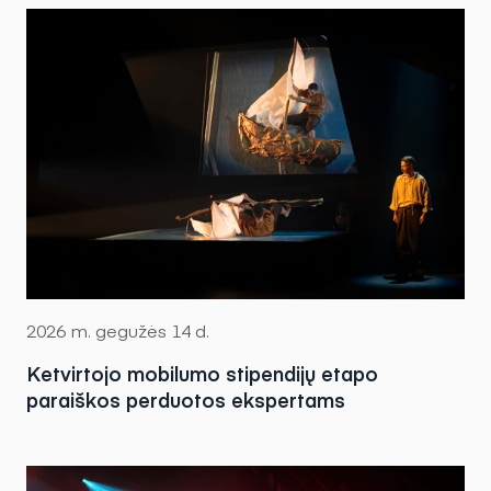
2026 m. gegužės 14 d.
Ketvirtojo mobilumo stipendijų etapo
paraiškos perduotos ekspertams