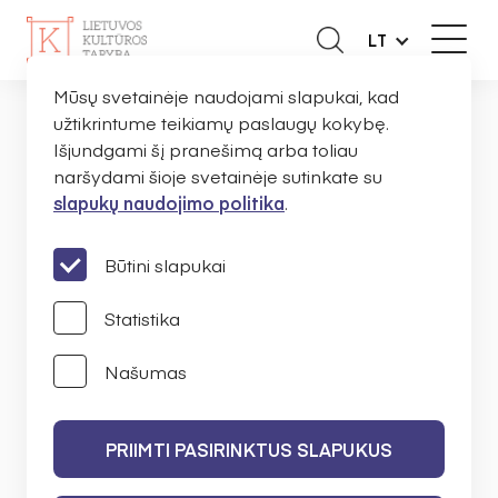
LT
Mūsų svetainėje naudojami slapukai, kad
užtikrintume teikiamų paslaugų kokybę.
Išjundgami šį pranešimą arba toliau
NAUJIENOS
naršydami šioje svetainėje sutinkate su
slapukų naudojimo politika
.
PRANEŠIMAI
Būtini slapukai
Statistika
Našumas
IEŠKOTI
PRIIMTI PASIRINKTUS SLAPUKUS