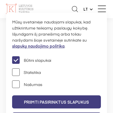
LT
Mūsų svetainėje naudojami slapukai, kad
užtikrintume teikiamų paslaugų kokybę.
Išjundgami šį pranešimą arba toliau
NAUJIENOS
naršydami šioje svetainėje sutinkate su
slapukų naudojimo politika
.
PRANEŠIMAI
Būtini slapukai
Statistika
Našumas
IEŠKOTI
PRIIMTI PASIRINKTUS SLAPUKUS