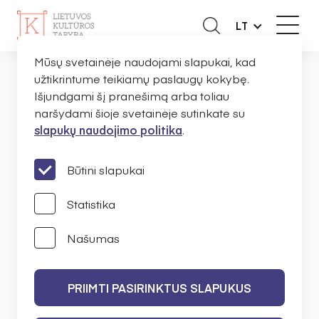
LT
Mūsų svetainėje naudojami slapukai, kad
užtikrintume teikiamų paslaugų kokybę.
Išjundgami šį pranešimą arba toliau
NAUJIENOS
naršydami šioje svetainėje sutinkate su
slapukų naudojimo politika
.
PRANEŠIMAI
Būtini slapukai
Statistika
Našumas
IEŠKOTI
PRIIMTI PASIRINKTUS SLAPUKUS