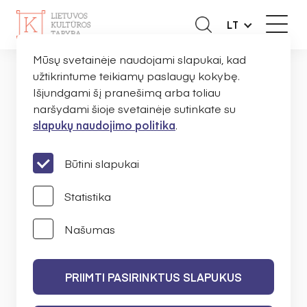
LT
Mūsų svetainėje naudojami slapukai, kad
užtikrintume teikiamų paslaugų kokybę.
Išjundgami šį pranešimą arba toliau
NAUJIENOS
naršydami šioje svetainėje sutinkate su
slapukų naudojimo politika
.
PRANEŠIMAI
Būtini slapukai
Statistika
Našumas
IEŠKOTI
PRIIMTI PASIRINKTUS SLAPUKUS