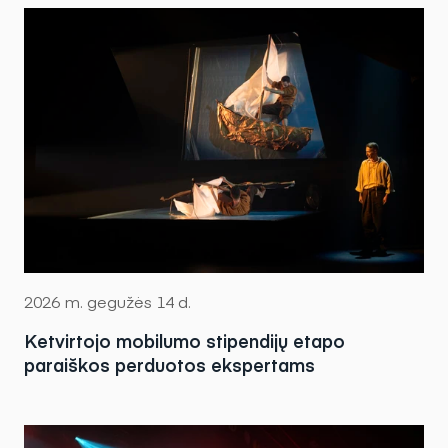
2026 m. gegužės 14 d.
Ketvirtojo mobilumo stipendijų etapo
paraiškos perduotos ekspertams