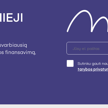
IEJI
svarbiausią
os finansavimą,
Sutinku gauti na
tarybos privatu