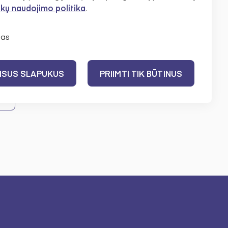
kų naudojimo politika
.
mui
daugiau nei 1,54 mln. eurų
as
VISUS SLAPUKUS
PRIIMTI TIK BŪTINUS