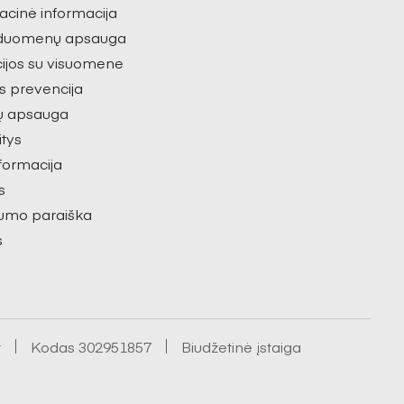
acinė informacija
duomenų apsauga
ijos su visuomene
s prevencija
ų apsauga
itys
nformacija
s
umo paraiška
s
t
Kodas 302951857
Biudžetinė įstaiga