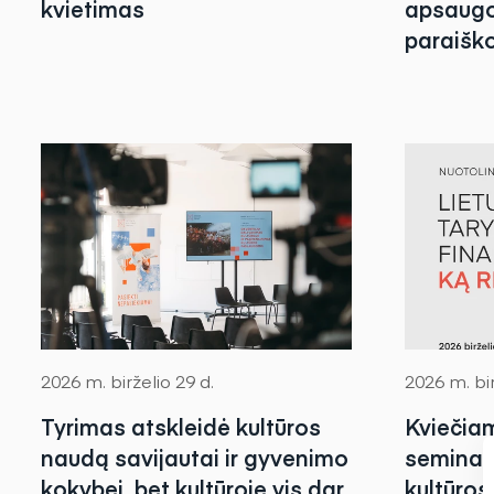
kvietimas
apsaugo
paraišk
2026 m. birželio 29 d.
2026 m. bir
Tyrimas atskleidė kultūros
Kviečiam
naudą savijautai ir gyvenimo
seminar
kokybei, bet kultūroje vis dar
kultūros