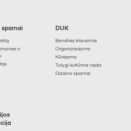
 sparnai
DUK
ektą
Bendrieji klausimai
 įmonės ir
Organizacijoms
i
Kūrėjams
tas
Tolygi kultūrinė raida
Dizaino sparnai
ijos
cija