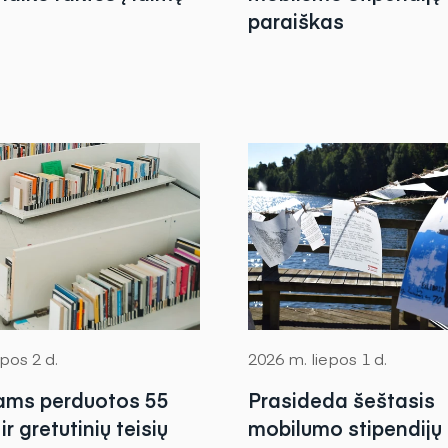
paraiškas
pos 2 d.
2026 m. liepos 1 d.
ams perduotos 55
Prasideda šeštasis
ir gretutinių teisių
mobilumo stipendijų