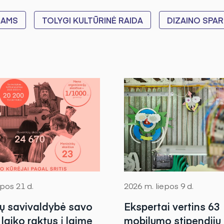
JAMS
TOLYGI KULTŪRINĖ RAIDA
DIZAINO SPAR
pos 21 d.
2026 m. liepos 9 d.
nų savivaldybė savo
Ekspertai vertins 63
laiko raktus į laimę
mobilumo stipendijų