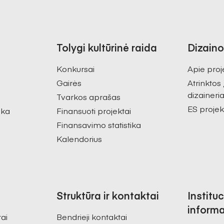
Tolygi kultūrinė raida
Dizaino
Konkursai
Apie proj
Gairės
Atrinktos
dizaineria
Tvarkos aprašas
ES projek
ika
Finansuoti projektai
Finansavimo statistika
Kalendorius
Struktūra ir kontaktai
Instituc
informa
tai
Bendrieji kontaktai