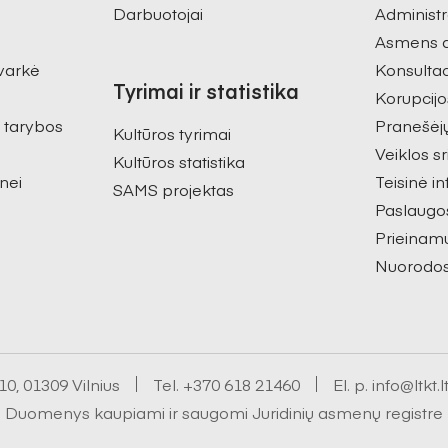
Darbuotojai
Administr
Asmens 
varkė
Konsultac
Tyrimai ir statistika
Korupcijo
s tarybos
Pranešėj
Kultūros tyrimai
Veiklos sr
Kultūros statistika
nei
Teisinė i
SAMS projektas
Paslaugo
Prieinam
Nuorodo
0, 01309 Vilnius
Tel.
+370 618 21460
El. p.
info@ltkt.l
Duomenys kaupiami ir saugomi Juridinių asmenų registre