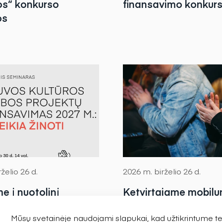
s“ konkurso
finansavimo konkur
os
želio 26 d.
2026 m. birželio 26 d.
e į nuotolinį
Ketvirtajame mobil
ą apie Lietuvos
stipendijų etape – 
Mūsų svetainėje naudojami slapukai, kad užtikrintume 
 tarybos
tarptautiniams ryšia