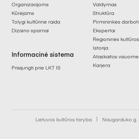
Organizacijoms
Valdymas
Kūrėjams
Struktūra
Tolygi kultūrinė raida
Pirmininkės darbot
Dizaino sparnai
Ekspertai
Regioninės kultūro
Istorija
Informacinė sistema
Ataskaitos visuome
Karjera
Prisijungti prie LKT IS
Lietuvos kultūros taryba
Naugarduko g. 1