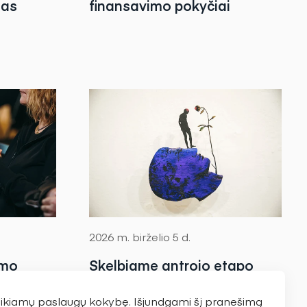
sas
finansavimo pokyčiai
2026 m. birželio 5 d.
umo
Skelbiame antrojo etapo
dėmesys
sričių projektų finansavimo
teikiamų paslaugų kokybę. Išjundgami šį pranešimą
ms ir
rezultatus – skirta kiek