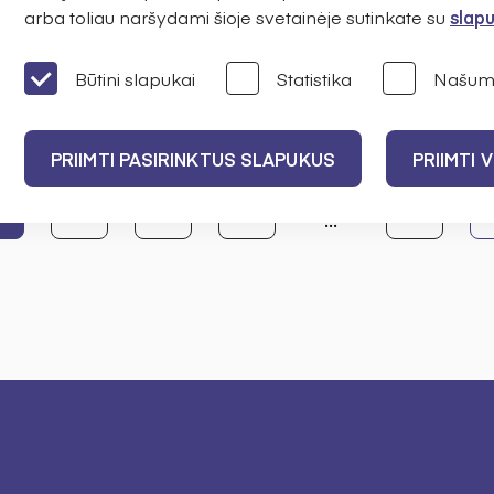
arba toliau naršydami šioje svetainėje sutinkate su
slapu
vimą 2027 m.
profesiniam tobulėji
Būtini slapukai
Statistika
Našum
PRIIMTI PASIRINKTUS SLAPUKUS
PRIIMTI 
1
2
3
4
33
...