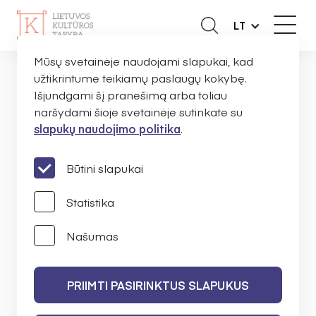
LT
Mūsų svetainėje naudojami slapukai, kad
užtikrintume teikiamų paslaugų kokybę.
Išjundgami šį pranešimą arba toliau
NAUJIENOS
naršydami šioje svetainėje sutinkate su
slapukų naudojimo politika
.
PRANEŠIMAI
Būtini slapukai
Statistika
Našumas
IEŠKOTI
PRIIMTI PASIRINKTUS SLAPUKUS