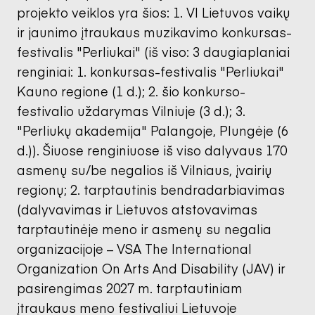
projekto veiklos yra šios: 1. VI Lietuvos vaikų
ir jaunimo įtraukaus muzikavimo konkursas-
festivalis "Perliukai" (iš viso: 3 daugiaplaniai
renginiai: 1. konkursas-festivalis "Perliukai"
Kauno regione (1 d.); 2. šio konkurso-
festivalio uždarymas Vilniuje (3 d.); 3.
"Perliukų akademija" Palangoje, Plungėje (6
d.)). Šiuose renginiuose iš viso dalyvaus 170
asmenų su/be negalios iš Vilniaus, įvairių
regionų; 2. tarptautinis bendradarbiavimas
(dalyvavimas ir Lietuvos atstovavimas
tarptautinėje meno ir asmenų su negalia
organizacijoje – VSA The International
Organization On Arts And Disability (JAV) ir
pasirengimas 2027 m. tarptautiniam
įtraukaus meno festivaliui Lietuvoje