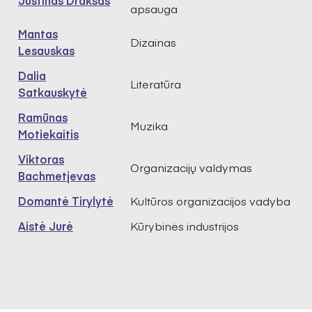
Justinas Drakšas
apsauga
Mantas
Dizainas
Lesauskas
Dalia
Literatūra
Satkauskytė
Ramūnas
Muzika
Motiekaitis
Viktoras
Organizacijų valdymas
Bachmetjevas
Domantė Tirylytė
Kultūros organizacijos vadyba
Aistė Jurė
Kūrybinės industrijos