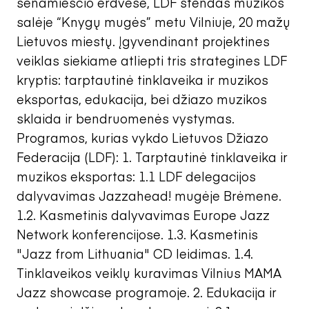
senamiesčio erdvėse, LDF stendas muzikos
salėje “Knygų mugės” metu Vilniuje, 20 mažų
Lietuvos miestų. Įgyvendinant projektines
veiklas siekiame atliepti tris strategines LDF
kryptis: tarptautinė tinklaveika ir muzikos
eksportas, edukacija, bei džiazo muzikos
sklaida ir bendruomenės vystymas.
Programos, kurias vykdo Lietuvos Džiazo
Federacija (LDF): 1. Tarptautinė tinklaveika ir
muzikos eksportas: 1.1 LDF delegacijos
dalyvavimas Jazzahead! mugėje Brėmene.
1.2. Kasmetinis dalyvavimas Europe Jazz
Network konferencijose. 1.3. Kasmetinis
"Jazz from Lithuania" CD leidimas. 1.4.
Tinklaveikos veiklų kuravimas Vilnius MAMA
Jazz showcase programoje. 2. Edukacija ir