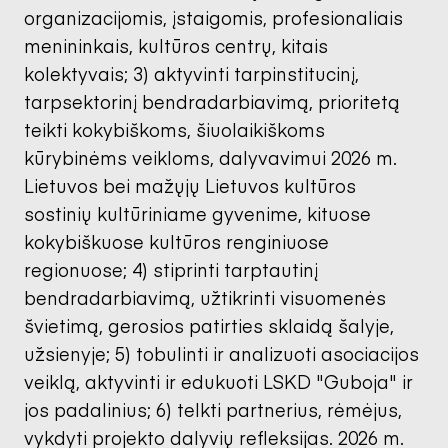
organizacijomis, įstaigomis, profesionaliais
menininkais, kultūros centrų, kitais
kolektyvais; 3) aktyvinti tarpinstitucinį,
tarpsektorinį bendradarbiavimą, prioritetą
teikti kokybiškoms, šiuolaikiškoms
kūrybinėms veikloms, dalyvavimui 2026 m.
Lietuvos bei mažųjų Lietuvos kultūros
sostinių kultūriniame gyvenime, kituose
kokybiškuose kultūros renginiuose
regionuose; 4) stiprinti tarptautinį
bendradarbiavimą, užtikrinti visuomenės
švietimą, gerosios patirties sklaidą šalyje,
užsienyje; 5) tobulinti ir analizuoti asociacijos
veiklą, aktyvinti ir edukuoti LSKD "Guboja" ir
jos padalinius; 6) telkti partnerius, rėmėjus,
vykdyti projekto dalyvių refleksijas. 2026 m.