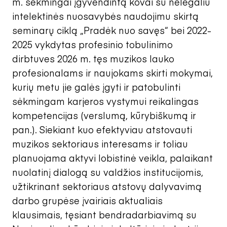
m. sėkmingai įgyvendintą kovai su nelegaliu
intelektinės nuosavybės naudojimu skirtą
seminarų ciklą „Pradėk nuo savęs“ bei 2022-
2025 vykdytas profesinio tobulinimo
dirbtuves 2026 m. tęs muzikos lauko
profesionalams ir naujokams skirti mokymai,
kurių metu jie galės įgyti ir patobulinti
sėkmingam karjeros vystymui reikalingas
kompetencijas (verslumą, kūrybiškumą ir
pan.). Siekiant kuo efektyviau atstovauti
muzikos sektoriaus interesams ir toliau
planuojama aktyvi lobistinė veikla, palaikant
nuolatinį dialogą su valdžios institucijomis,
užtikrinant sektoriaus atstovų dalyvavimą
darbo grupėse įvairiais aktualiais
klausimais, tęsiant bendradarbiavimą su