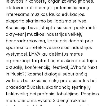
leidybos ir koncertų organizavimo įmones,
atstovaujanti esamų ir potencialių narių
interesams muzikos lauko edukacijos,
eksporto skatinimo bei lobizmo srityse.
Asociacija buvo įsteigta siekiant paskatinti
aktyvesnį muzikos industrijos veikėjų
bendradarbiavimą, kartu prisidedant prie
spartesnio ir efektyvesnio šios industrijos
vystymosi. LMVA jau dešimtus metus
organizuoja tarptautinę muzikos industrijos
aktualijų konferenciją-festivalį „What‘s Next
in Music?“, kasmet dialogui suburiančią
vietinės bei užsienio rinkų profesionalus bei
pradedančiuosius, skatinančią tęstinę jų
tinklaveiką bei profesinį tobulėjimą. Renginio
metu dienomis vyksta 2 dienų trukmės