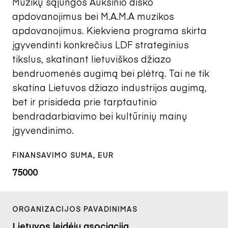
Muzikų sąjungos Auksinio disko
apdovanojimus bei M.A.M.A muzikos
apdovanojimus. Kiekviena programa skirta
įgyvendinti konkrečius LDF strateginius
tikslus, skatinant lietuviškos džiazo
bendruomenės augimą bei plėtrą. Tai ne tik
skatina Lietuvos džiazo industrijos augimą,
bet ir prisideda prie tarptautinio
bendradarbiavimo bei kultūrinių mainų
įgyvendinimo.
75000
Lietuvos leidėjų asociacija