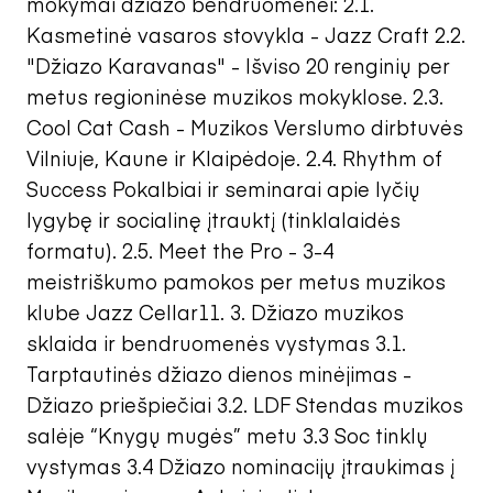
mokymai džiazo bendruomenei: 2.1.
Kasmetinė vasaros stovykla - Jazz Craft 2.2.
"Džiazo Karavanas" - Išviso 20 renginių per
metus regioninėse muzikos mokyklose. 2.3.
Cool Cat Cash - Muzikos Verslumo dirbtuvės
Vilniuje, Kaune ir Klaipėdoje. 2.4. Rhythm of
Success Pokalbiai ir seminarai apie lyčių
lygybę ir socialinę įtrauktį (tinklalaidės
formatu). 2.5. Meet the Pro - 3-4
meistriškumo pamokos per metus muzikos
klube Jazz Cellar11. 3. Džiazo muzikos
sklaida ir bendruomenės vystymas 3.1.
Tarptautinės džiazo dienos minėjimas -
Džiazo priešpiečiai 3.2. LDF Stendas muzikos
salėje “Knygų mugės” metu 3.3 Soc tinklų
vystymas 3.4 Džiazo nominacijų įtraukimas į