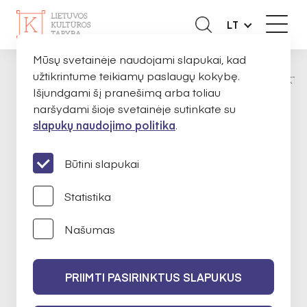
LT
Mūsų svetainėje naudojami slapukai, kad
užtikrintume teikiamų paslaugų kokybę.
ORGANIZACIJOMS
FINANSUOTI PROJEKTAI
PAGRINDINIS
Išjundgami šį pranešimą arba toliau
naršydami šioje svetainėje sutinkate su
slapukų naudojimo politika
.
PROGRAMA
Būtini slapukai
STRATEGINIS
Statistika
FINANSAVIMAS:
Našumas
ASOCIACIJOS, SKĖTINĖS
ORGANIZACIJOS
PRIIMTI PASIRINKTUS SLAPUKUS