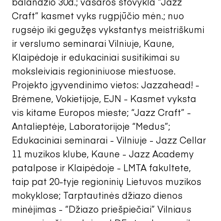
balandžio 30d.; vasaros stovykla “Jazz
Craft” kasmet vyks rugpjūčio mėn.; nuo
rugsėjo iki gegužęs vykstantys meistriškumi
ir verslumo seminarai Vilniuje, Kaune,
Klaipėdoje ir edukaciniai susitikimai su
moksleiviais regioniniuose miestuose.
Projekto įgyvendinimo vietos: Jazzahead! -
Brėmene, Vokietijoje, EJN - Kasmet vyksta
vis kitame Europos mieste; “Jazz Craft” -
Antalieptėje, Laboratorijoje “Medus”;
Edukaciniai seminarai - Vilniuje - Jazz Cellar
11 muzikos klube, Kaune - Jazz Academy
patalpose ir Klaipėdoje - LMTA fakultete,
taip pat 20-tyje regioninių Lietuvos muzikos
mokyklose; Tarptautinės džiazo dienos
minėjimas - “Džiazo priešpiečiai” Vilniaus