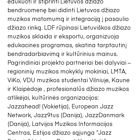
edukuoti ir stiprinti Lietuvos džiazo
bendruomenę bei didinti Lietuvos džiazo
muzikos matomumą ir integraciją į pasaulio
džiazo rinką. LDF rūpinasi Lietuviškos džiazo
muzikos sklaida ir eksportu, organizuoja
edukacines programas, skatina tarptautinį
bendradarbiavimą ir kultūrinius mainus.
Pagrindiniai projekto partneriai bei dalyviai –
regioninių muzikos mokyklų mokiniai, LMTA,
ViKo, VDU muzikos studentai Vilniuje, Kaune
ir Klaipėdoje , profesionalūs džiazo muzikos
atlikėjai, kultūrinės organizacijos:
Jazzahead! (Vokietija), European Jazz
Network, Jazz9tus (Danija), JazzDanmark
(Danija), Latvijos Muzikos Informacijos
Centras, Estijos džiazo sąjunga “Jazz