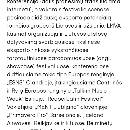
konferencija (dalis pranešimų transliuojama
internetu), o vakarais festivalio scenose
pasirodo didžiausią eksporto potencialą
turinčios grupės iš Lietuvos ir užsienio. LMVA
kasmet organizuoja ir Lietuvos atstovų
dalyvavimą svarbiausiose tikslinėse
eksporto rinkose vykstančiuose
tarptautiniuose parodomuosiuose (angl.
showcase) festivaliuose-konferencijose –
didžiausiame tokio tipo Europos renginyje
„ESNS“ Olandijoje, įtakingiausiame Centrinės
ir Rytų Europos renginyje „Tallinn Music
Week“ Estijoje, „Reeperbahn Festival“
Vokietijoje, „MENT Ljubljana“ Slovėnijoje,
„Primavera Pro“ Barselonoje, „Iceland
Airwaves“ Reikjavike ir kituose. Be minėtų