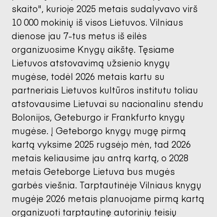
skaito", kurioje 2025 metais sudalyvavo virš
10 000 mokinių iš visos Lietuvos. Vilniaus
dienose jau 7-tus metus iš eilės
organizuosime Knygų aikštę. Tęsiame
Lietuvos atstovavimą užsienio knygų
mugėse, todėl 2026 metais kartu su
partneriais Lietuvos kultūros institutu toliau
atstovausime Lietuvai su nacionalinu stendu
Bolonijos, Geteburgo ir Frankfurto knygų
mugėse. Į Geteborgo knygų mugę pirmą
kartą vyksime 2025 rugsėjo mėn, tad 2026
metais keliausime jau antrą kartą, o 2028
metais Geteborge Lietuva bus mugės
garbės viešnia. Tarptautinėje Vilniaus knygų
mugėje 2026 metais planuojame pirmą kartą
organizuoti tarptautinę autorinių teisių