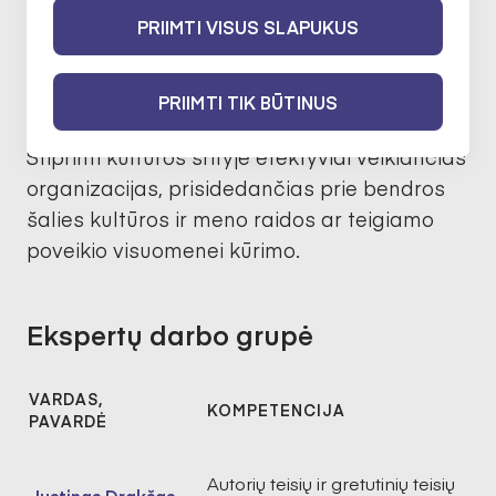
2026
I finansavimo konkursas
PRIIMTI VISUS SLAPUKUS
Apie
PRIIMTI TIK BŪTINUS
Stiprinti kultūros srityje efektyviai veikiančias
organizacijas, prisidedančias prie bendros
šalies kultūros ir meno raidos ar teigiamo
poveikio visuomenei kūrimo.
Ekspertų darbo grupė
VARDAS,
KOMPETENCIJA
PAVARDĖ
Autorių teisių ir gretutinių teisių