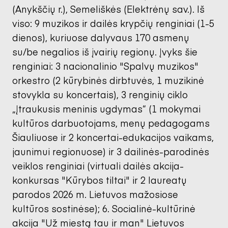
(Anykščių r.), Semeliškės (Elektrėnų sav.). Iš
viso: 9 muzikos ir dailės krypčių renginiai (1-5
dienos), kuriuose dalyvaus 170 asmenų
su/be negalios iš įvairių regionų. Įvyks šie
renginiai: 3 nacionalinio "Spalvų muzikos"
orkestro (2 kūrybinės dirbtuvės, 1 muzikinė
stovykla su koncertais), 3 renginių ciklo
„Įtraukusis meninis ugdymas“ (1 mokymai
kultūros darbuotojams, menų pedagogams
Šiauliuose ir 2 koncertai-edukacijos vaikams,
jaunimui regionuose) ir 3 dailinės-parodinės
veiklos renginiai (virtuali dailės akcija-
konkursas "Kūrybos tiltai" ir 2 laureatų
parodos 2026 m. Lietuvos mažosiose
kultūros sostinėse); 6. Socialinė-kultūrinė
akcija "Už miestą tau ir man" Lietuvos