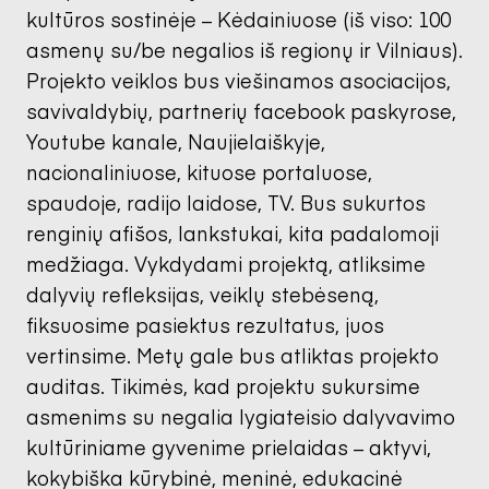
kultūros sostinėje – Kėdainiuose (iš viso: 100
asmenų su/be negalios iš regionų ir Vilniaus).
Projekto veiklos bus viešinamos asociacijos,
savivaldybių, partnerių facebook paskyrose,
Youtube kanale, Naujielaiškyje,
nacionaliniuose, kituose portaluose,
spaudoje, radijo laidose, TV. Bus sukurtos
renginių afišos, lankstukai, kita padalomoji
medžiaga. Vykdydami projektą, atliksime
dalyvių refleksijas, veiklų stebėseną,
fiksuosime pasiektus rezultatus, juos
vertinsime. Metų gale bus atliktas projekto
auditas. Tikimės, kad projektu sukursime
asmenims su negalia lygiateisio dalyvavimo
kultūriniame gyvenime prielaidas – aktyvi,
kokybiška kūrybinė, meninė, edukacinė