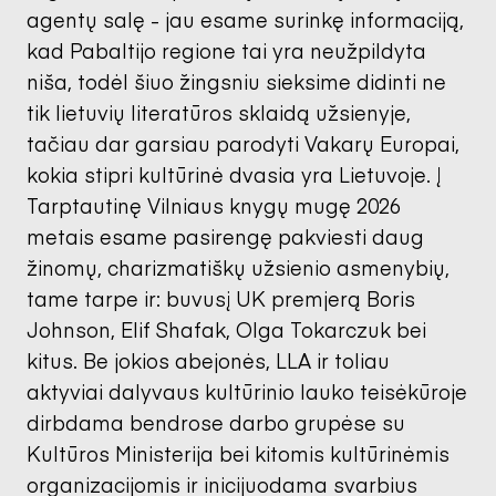
agentų salę - jau esame surinkę informaciją,
kad Pabaltijo regione tai yra neužpildyta
niša, todėl šiuo žingsniu sieksime didinti ne
tik lietuvių literatūros sklaidą užsienyje,
tačiau dar garsiau parodyti Vakarų Europai,
kokia stipri kultūrinė dvasia yra Lietuvoje. Į
Tarptautinę Vilniaus knygų mugę 2026
metais esame pasirengę pakviesti daug
žinomų, charizmatiškų užsienio asmenybių,
tame tarpe ir: buvusį UK premjerą Boris
Johnson, Elif Shafak, Olga Tokarczuk bei
kitus. Be jokios abejonės, LLA ir toliau
aktyviai dalyvaus kultūrinio lauko teisėkūroje
dirbdama bendrose darbo grupėse su
Kultūros Ministerija bei kitomis kultūrinėmis
organizacijomis ir inicijuodama svarbius