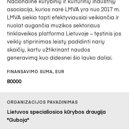
Nacionaline kūrybinių ir kultūrinių industrijų
asociacija, kurios narė LMVA yra nuo 2017 m.
LMVA siekia tapti efektyviausiai veikiančia ir
nuolat augančia muzikos sektoriaus
tinklaveikos platforma Lietuvoje – tęstinis jos
veiklų stiprinimas leistų padidinti narių
skaičių, kartu užtikrinant naudos
generavimą kuo didesnei šio lauko daliai.
80000
Lietuvos specialiosios kūrybos draugija
"Guboja"