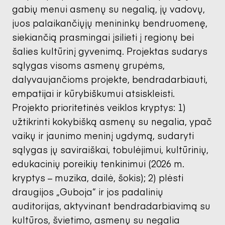
gabių menui asmenų su negalią, jų vadovų,
juos palaikančiųjų menininkų bendruomenę,
siekiančią prasmingai įsilieti į regionų bei
šalies kultūrinį gyvenimą. Projektas sudarys
sąlygas visoms asmenų grupėms,
dalyvaujančioms projekte, bendradarbiauti,
empatijai ir kūrybiškumui atsiskleisti.
Projekto prioritetinės veiklos kryptys: 1)
užtikrinti kokybišką asmenų su negalia, ypač
vaikų ir jaunimo meninį ugdymą, sudaryti
sąlygas jų saviraiškai, tobulėjimui, kultūrinių,
edukacinių poreikių tenkinimui (2026 m.
kryptys – muzika, dailė, šokis); 2) plėsti
draugijos „Guboja“ ir jos padalinių
auditorijas, aktyvinant bendradarbiavimą su
kultūros, švietimo, asmenų su negalia