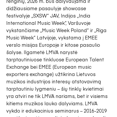
renginių, 2026 m. bus dalyvaujama ir
didžiausiame pasaulyje showcase
festivalyje „SXSW“ JAV, Indijos „India
International Music Week“, Varšuvoje
vykstančiame „Music Week Poland“ ir „Riga
Music Week“ Latvijoje, vykstama į EMEE
verslo misijas Europoje ir kitose pasaulio
šalyse. Ilgametė LMVA narystė
tarptautiniuose tinkluose European Talent
Exchange bei EMEE (European music
exporters exchange) užtikrina Lietuvos
muzikos industrijos interesų atstovavimą
tarptautiniu lygmeniu – šių tinklų kvietimai
yra atviri ne tik LMVA nariams, bet ir visiems
kitiems muzikos lauko dalyviams. LMVA
vykdo ir edukacinius seminarus – 2016-2019