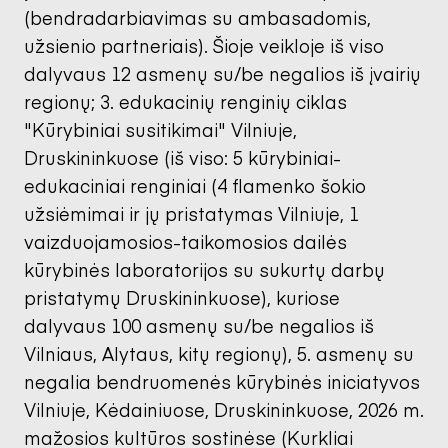
(bendradarbiavimas su ambasadomis,
užsienio partneriais). Šioje veikloje iš viso
dalyvaus 12 asmenų su/be negalios iš įvairių
regionų; 3. edukacinių renginių ciklas
"Kūrybiniai susitikimai" Vilniuje,
Druskininkuose (iš viso: 5 kūrybiniai-
edukaciniai renginiai (4 flamenko šokio
užsiėmimai ir jų pristatymas Vilniuje, 1
vaizduojamosios-taikomosios dailės
kūrybinės laboratorijos su sukurtų darbų
pristatymų Druskininkuose), kuriose
dalyvaus 100 asmenų su/be negalios iš
Vilniaus, Alytaus, kitų regionų), 5. asmenų su
negalia bendruomenės kūrybinės iniciatyvos
Vilniuje, Kėdainiuose, Druskininkuose, 2026 m.
mažosios kultūros sostinėse (Kurkliai