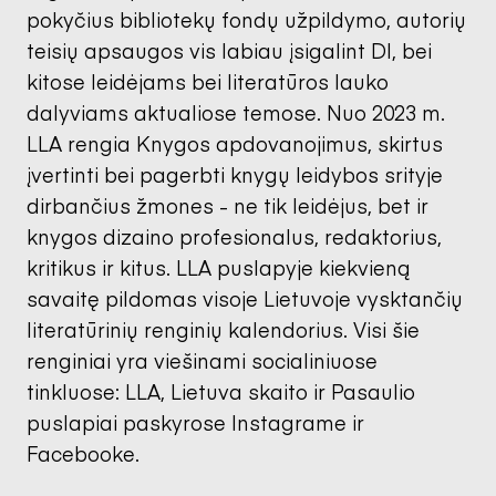
pokyčius bibliotekų fondų užpildymo, autorių
teisių apsaugos vis labiau įsigalint DI, bei
kitose leidėjams bei literatūros lauko
dalyviams aktualiose temose. Nuo 2023 m.
LLA rengia Knygos apdovanojimus, skirtus
įvertinti bei pagerbti knygų leidybos srityje
dirbančius žmones - ne tik leidėjus, bet ir
knygos dizaino profesionalus, redaktorius,
kritikus ir kitus. LLA puslapyje kiekvieną
savaitę pildomas visoje Lietuvoje vysktančių
literatūrinių renginių kalendorius. Visi šie
renginiai yra viešinami socialiniuose
tinkluose: LLA, Lietuva skaito ir Pasaulio
puslapiai paskyrose Instagrame ir
Facebooke.