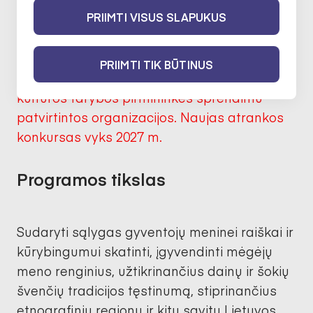
9 d.
PRIIMTI VISUS SLAPUKUS
Į šią programą teikti paraiškas gali tik 2024
PRIIMTI TIK BŪTINUS
m. atrankoje dalyvavusios ir Lietuvos
kultūros tarybos pirmininkės sprendimu
patvirtintos organizacijos. Naujas atrankos
konkursas vyks 2027 m.
Programos tikslas
Sudaryti sąlygas gyventojų meninei raiškai ir
kūrybingumui skatinti, įgyvendinti mėgėjų
meno renginius, užtikrinančius dainų ir šokių
švenčių tradicijos tęstinumą, stiprinančius
etnografinių regionų ir kitų savitų Lietuvos