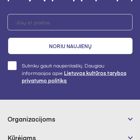
NORIU NAUJIENŲ
Sutinku gauti naujienlaiškį. Daugiau
informacijos apie
Lietuvos kultūros tarybos
privatumo politiką
Organizacijoms
Kūrėjams