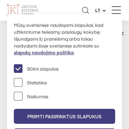
LT
Mūsų svetainėje naudojami slapukai, kad
užtikrintume teikiamų paslaugų kokybę.
ORGANIZACIJOMS
KONKURSAI
MĖGĖJ
PAGRINDINIS
Išjundgami šį pranešimą arba toliau
naršydami šioje svetainėje sutinkate su
slapukų naudojimo politika
.
KONKURSAI
Būtini slapukai
Mėgėjų meno renginiai
Statistika
Našumas
Paraiškos priimamos nuo
2025 m.
birželio 26 d.
PRIIMTI PASIRINKTUS SLAPUKUS
Paraiškos priimamos iki
2025 m. rugsėjo