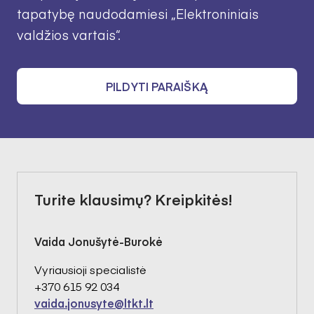
tapatybę naudodamiesi „Elektroniniais
valdžios vartais“.
PILDYTI PARAIŠKĄ
Turite klausimų? Kreipkitės!
Vaida Jonušytė-Burokė
Vyriausioji specialistė
+370 615 92 034
vaida.jonusyte@ltkt.lt