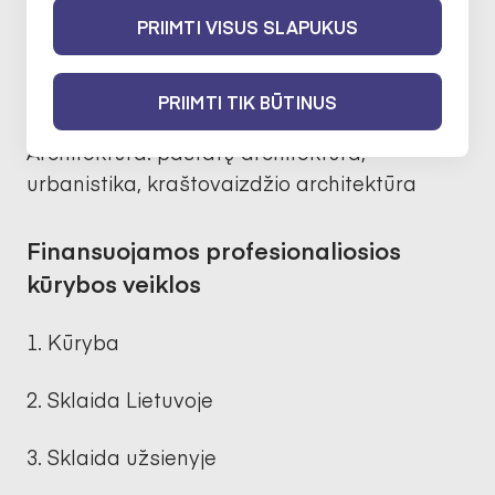
9 d.
PRIIMTI VISUS SLAPUKUS
Finansuojama sritis
PRIIMTI TIK BŪTINUS
Architektūra: pastatų architektūra,
urbanistika, kraštovaizdžio architektūra
Finansuojamos profesionaliosios
kūrybos veiklos
Kūryba
Sklaida Lietuvoje
Sklaida užsienyje