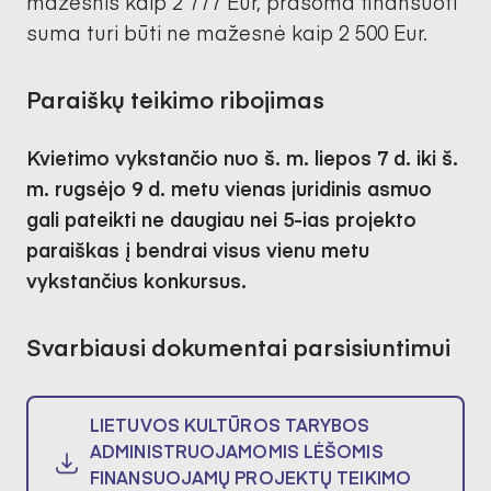
mažesnis kaip 2 777 Eur, prašoma finansuoti
suma turi būti ne mažesnė kaip 2 500 Eur.
Paraiškų teikimo ribojimas
Kvietimo vykstančio nuo š. m. liepos 7 d. iki š.
m. rugsėjo 9 d. metu vienas juridinis asmuo
gali pateikti ne daugiau nei 5-ias projekto
paraiškas į bendrai visus vienu metu
vykstančius konkursus.
Svarbiausi dokumentai parsisiuntimui
LIETUVOS KULTŪROS TARYBOS
ADMINISTRUOJAMOMIS LĖŠOMIS
FINANSUOJAMŲ PROJEKTŲ TEIKIMO