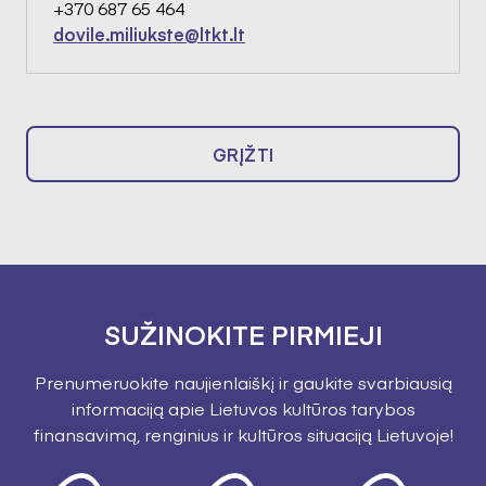
+370 687 65 464
dovile.miliukste@ltkt.lt
GRĮŽTI
SUŽINOKITE PIRMIEJI
Prenumeruokite naujienlaiškį ir gaukite svarbiausią
informaciją apie Lietuvos kultūros tarybos
finansavimą, renginius ir kultūros situaciją Lietuvoje!