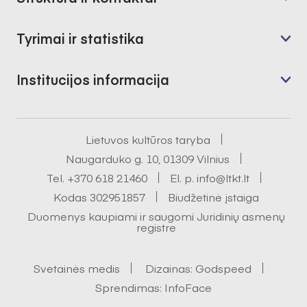
Tyrimai ir statistika
Institucijos informacija
Lietuvos kultūros taryba
Naugarduko g. 10, 01309 Vilnius
Tel.
+370 618 21460
El. p.
info@ltkt.lt
Kodas 302951857
Biudžetinė įstaiga
Duomenys kaupiami ir saugomi Juridinių asmenų
registre
Svetainės medis
Dizainas:
Godspeed
Sprendimas:
InfoFace