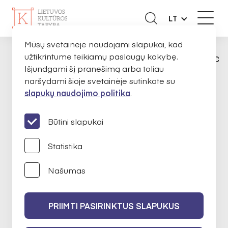
LT
Mūsų svetainėje naudojami slapukai, kad
užtikrintume teikiamų paslaugų kokybę.
ORGANIZACIJOMS
KONKURSAI
ARCH
PAGRINDINIS
Išjundgami šį pranešimą arba toliau
naršydami šioje svetainėje sutinkate su
slapukų naudojimo politika
.
KONKURSAI
Būtini slapukai
Architektūra
Statistika
Našumas
Paraiškos priimamos nuo
2026 m. liepos
7 d.
PRIIMTI PASIRINKTUS SLAPUKUS
Paraiškos priimamos iki
2026 m. rugsėjo