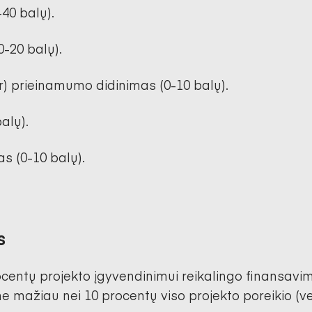
-40 balų).
-20 balų).
ar) prieinamumo didinimas (0-10 balų).
alų).
s (0-10 balų).
s
entų projekto įgyvendinimui reikalingo finansavimo,
e mažiau nei 10 procentų viso projekto poreikio (vei