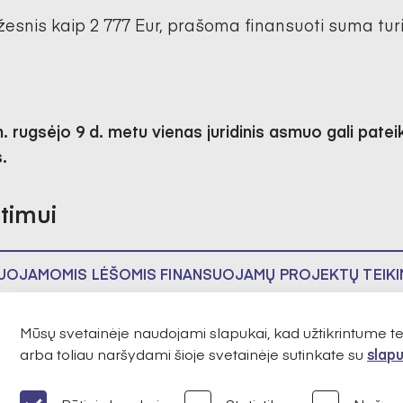
žesnis kaip 2 777 Eur, prašoma finansuoti suma turi
m. rugsėjo 9 d. metu vienas juridinis asmuo gali patei
.
timui
UOJAMOMIS LĖŠOMIS FINANSUOJAMŲ PROJEKTŲ TEIKI
Mūsų svetainėje naudojami slapukai, kad užtikrintume 
BALŲ APRAŠAS
arba toliau naršydami šioje svetainėje sutinkate su
slapu