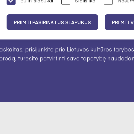
Būtini slapukai
Statistika
Našum
PRIIMTI PASIRINKTUS SLAPUKUS
PRIIMTI 
intoje LKT IS
skaitas, prisijunkite prie Lietuvos kultūros tarybo
odą, turėsite patvirtinti savo tapatybę naudodamie