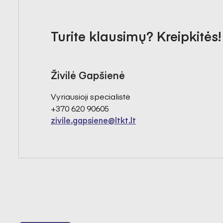
Turite klausimų? Kreipkitės!
Živilė Gapšienė
Vyriausioji specialistė
+370 620 90605
zivile.gapsiene@ltkt.lt