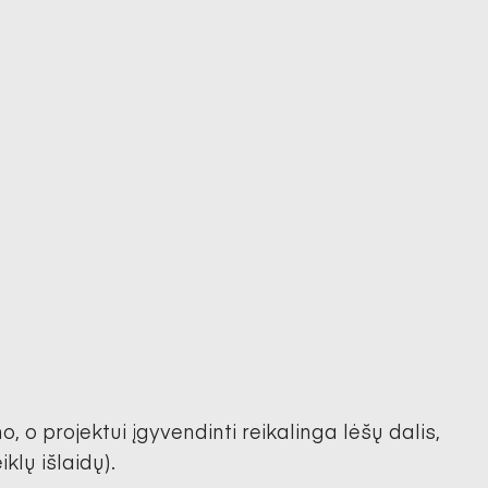
 o projektui įgyvendinti reikalinga lėšų dalis,
klų išlaidų).