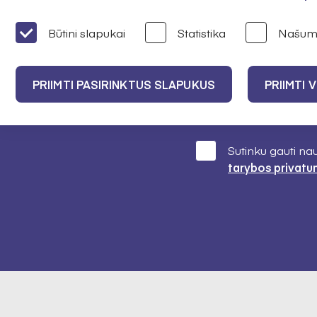
IEJI
Būtini slapukai
Statistika
Našum
PRIIMTI PASIRINKTUS SLAPUKUS
PRIIMTI 
svarbiausią
os finansavimą,
Sutinku gauti na
tarybos privatu