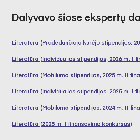
Dalyvavo šiose ekspertų d
Literatūra (Pradedančiojo kūrėjo stipendijos, 2
Literatūra (Individualios stipendijos, 2026 m. I
Literatūra (Mobilumo stipendijos, 2025 m. II fi
Literatūra (Individualios stipendijos, 2025 m. I
Literatūra (Mobilumo stipendijos, 2024 m. II fi
Literatūra (2025 m. I finansavimo konkursas)