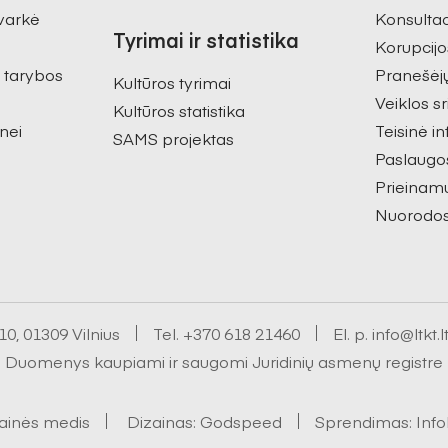
varkė
Konsultac
Tyrimai ir statistika
Korupcijo
s tarybos
Pranešėj
Kultūros tyrimai
Veiklos sr
Kultūros statistika
nei
Teisinė i
SAMS projektas
Paslaugo
Prieinam
Nuorodo
0, 01309 Vilnius
Tel.
+370 618 21460
El. p.
info@ltkt.l
Duomenys kaupiami ir saugomi Juridinių asmenų registre
ainės medis
Dizainas:
Godspeed
Sprendimas:
Inf