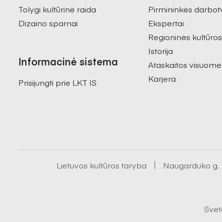
Tolygi kultūrinė raida
Pirmininkės darbot
Dizaino sparnai
Ekspertai
Regioninės kultūro
Istorija
Informacinė sistema
Ataskaitos visuome
Karjera
Prisijungti prie LKT IS
Lietuvos kultūros taryba
Naugarduko g. 1
Svet