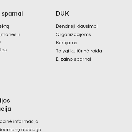
 sparnai
DUK
ektą
Bendrieji klausimai
 įmonės ir
Organizacijoms
i
Kūrėjams
tas
Tolygi kultūrinė raida
Dizaino sparnai
ijos
cija
acinė informacija
duomenų apsauga