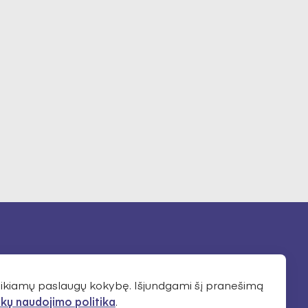
teikiamų paslaugų kokybę. Išjundgami šį pranešimą
kų naudojimo politika
.