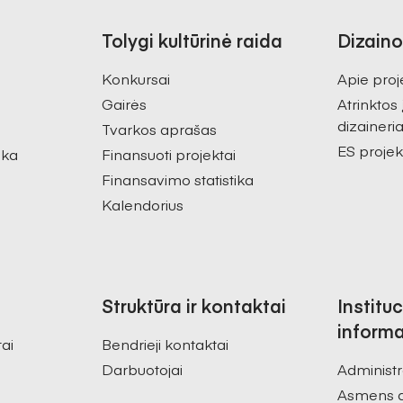
Tolygi kultūrinė raida
Dizaino
Konkursai
Apie proj
Gairės
Atrinktos
dizaineria
Tvarkos aprašas
ES projek
ika
Finansuoti projektai
Finansavimo statistika
Kalendorius
Struktūra ir kontaktai
Instituc
informa
tai
Bendrieji kontaktai
Darbuotojai
Administr
Asmens 