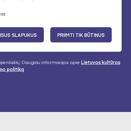
as
VISUS SLAPUKUS
PRIIMTI TIK BŪTINUS
NORIU NAUJIENŲ
ujienlaiškį. Daugiau informacijos apie
Lietuvos kultūros
mo politiką