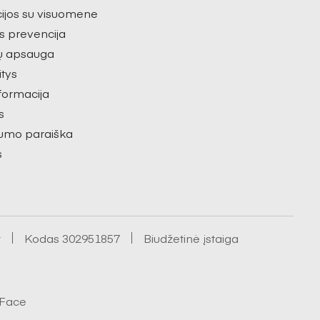
ijos su visuomene
s prevencija
ų apsauga
itys
nformacija
s
umo paraiška
s
t
Kodas 302951857
Biudžetinė įstaiga
oFace