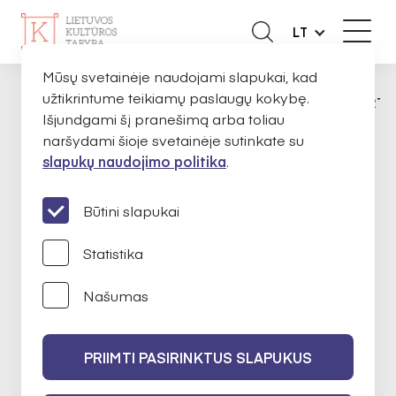
LT
Mūsų svetainėje naudojami slapukai, kad
užtikrintume teikiamų paslaugų kokybę.
APIE MUS
EKSPERTAI
KRISTINA PARTI
PAGRINDINIS
Išjundgami šį pranešimą arba toliau
naršydami šioje svetainėje sutinkate su
slapukų naudojimo politika
.
Kristina Partikienė
Būtini slapukai
Statistika
Bibliotekininkystė
Našumas
2022-02-10 iki 2024-02-10
PRIIMTI PASIRINKTUS SLAPUKUS