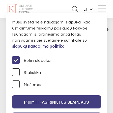
LT
Mūsų svetainėje naudojami slapukai, kad
užtikrintume teikiamų paslaugų kokybę.
APIE MUS
EKSPERTAI
ANTANAS ŠIMKU
PAGRINDINIS
Išjundgami šį pranešimą arba toliau
naršydami šioje svetainėje sutinkate su
slapukų naudojimo politika
.
Antanas Šimkus
Būtini slapukai
Statistika
Literatūra
Našumas
2024-02-14 iki 2026-02-14
PRIIMTI PASIRINKTUS SLAPUKUS