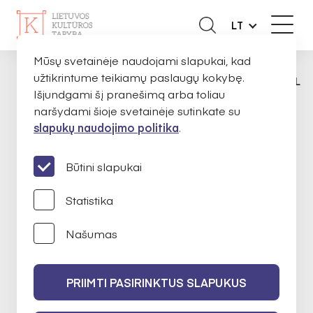
LT
Mūsų svetainėje naudojami slapukai, kad
užtikrintume teikiamų paslaugų kokybę.
APIE MUS
EKSPERTAI
ARTŪRAS RAILA
PAGRINDINIS
Išjundgami šį pranešimą arba toliau
naršydami šioje svetainėje sutinkate su
slapukų naudojimo politika
.
Artūras Raila
Būtini slapukai
Statistika
Tarpdisciplininis menas
Našumas
2021-06-21 iki 2023-06-21
PRIIMTI PASIRINKTUS SLAPUKUS