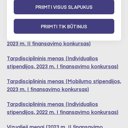
Dalyvavo šiose ekspertų darbo
PRIIMTI VISUS SLAPUKUS
grupėse:
PRIIMTI TIK BŪTINUS
Tarpdisciplininis menas (Mobilumo stipendijos,
2023 m. II finansavimo konkursas)
Tarpdisciplininis menas (Individualios
stipendijos, 2023 m. I finansavimo konkursas)
Tarpdisciplininis menas (Mobilumo stipendijos,
2023 m. I finansavimo konkursas)
Tarpdisciplininis menas (Individualios
stipendijos, 2022 m. I finansavimo konkursas)
Vizualieji menai (2023 m. II finansavimo