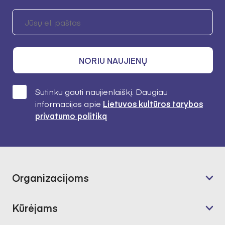
NORIU NAUJIENŲ
Sutinku gauti naujienlaiškį. Daugiau
informacijos apie
Lietuvos kultūros tarybos
privatumo politiką
Organizacijoms
Kūrėjams